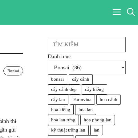
Search
Danh mục
Bonsai
bonsai
cây cảnh
cây cảnh đẹp
cây kiểng
cây lan
Farmvina
hoa cảnh
hoa kiểng
hoa lan
hoa lan rừng
hoa phong lan
ảnh thì
gần gũi
kỹ thuật trồng lan
lan