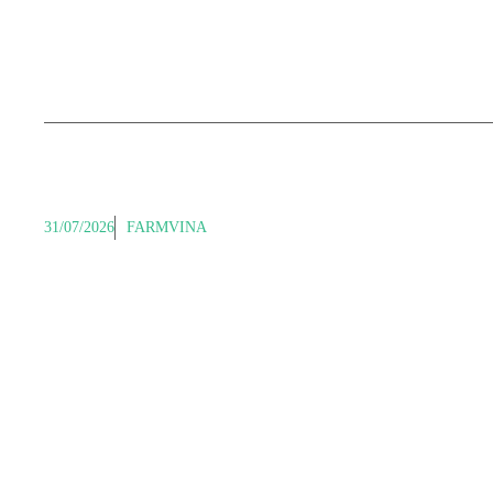
31/07/2026
FARMVINA