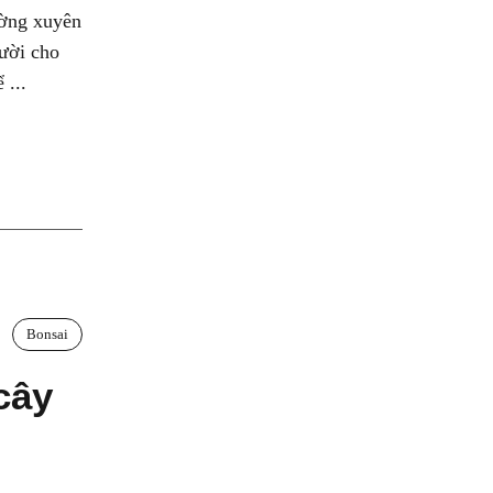
ường xuyên
gười cho
 ...
Bonsai
cây