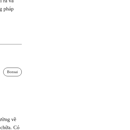
 ra và
g pháp
Bonsai
ường về
 chữa. Có