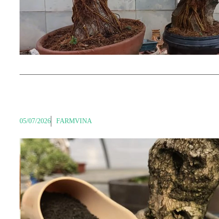
05/07/2026
FARMVINA