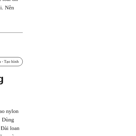
i. Nên
a - Tạo hình
g
ao nylon
. Dùng
 Đài loan