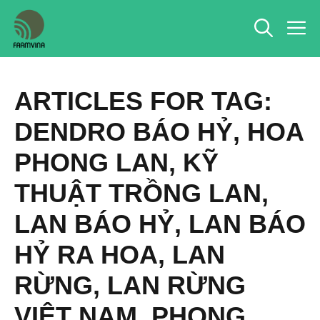
Chuyển
M
đến
nội
dung
ARTICLES FOR TAG:
DENDRO BÁO HỶ
,
HOA
PHONG LAN
,
KỸ
THUẬT TRỒNG LAN
,
LAN BÁO HỶ
,
LAN BÁO
HỶ RA HOA
,
LAN
RỪNG
,
LAN RỪNG
VIỆT NAM
,
PHONG