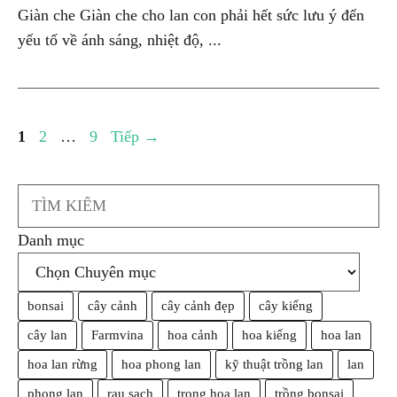
Giàn che Giàn che cho lan con phải hết sức lưu ý đến
yếu tố về ánh sáng, nhiệt độ, ...
Trang
Trang
Trang
1
2
…
9
Tiếp
→
Search
Danh mục
bonsai
cây cảnh
cây cảnh đẹp
cây kiểng
cây lan
Farmvina
hoa cảnh
hoa kiểng
hoa lan
hoa lan rừng
hoa phong lan
kỹ thuật trồng lan
lan
phong lan
rau sạch
trong hoa lan
trồng bonsai