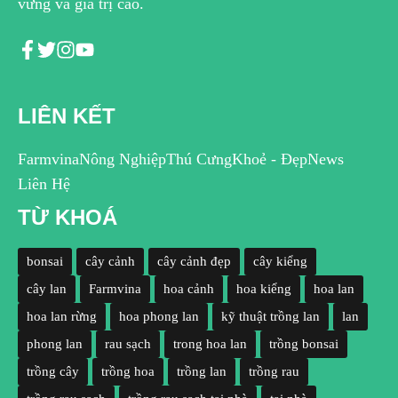
vững và giá trị cao.
LIÊN KẾT
Farmvina
Nông Nghiệp
Thú Cưng
Khoẻ - Đẹp
News
Liên Hệ
TỪ KHOÁ
bonsai
cây cảnh
cây cảnh đẹp
cây kiểng
cây lan
Farmvina
hoa cảnh
hoa kiểng
hoa lan
hoa lan rừng
hoa phong lan
kỹ thuật trồng lan
lan
phong lan
rau sạch
trong hoa lan
trồng bonsai
trồng cây
trồng hoa
trồng lan
trồng rau