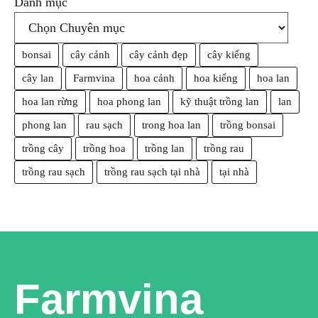
Danh mục
bonsai
cây cảnh
cây cảnh đẹp
cây kiểng
cây lan
Farmvina
hoa cảnh
hoa kiểng
hoa lan
hoa lan rừng
hoa phong lan
kỹ thuật trồng lan
lan
phong lan
rau sạch
trong hoa lan
trồng bonsai
trồng cây
trồng hoa
trồng lan
trồng rau
trồng rau sạch
trồng rau sạch tại nhà
tại nhà
Farmvina