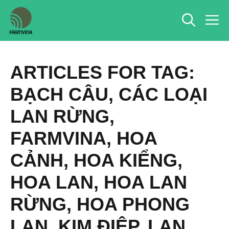
Chuyển
M
đến
nội
dung
ARTICLES FOR TAG:
BẠCH CÂU
,
CÁC LOẠI
LAN RỪNG
,
FARMVINA
,
HOA
CẢNH
,
HOA KIỂNG
,
HOA LAN
,
HOA LAN
RỪNG
,
HOA PHONG
LAN
,
KIM ĐIỆP
,
LAN