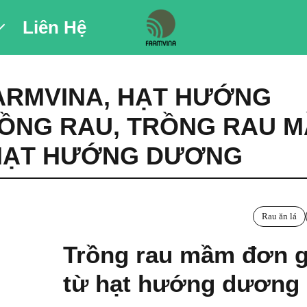
Liên Hệ
ARMVINA
,
HẠT HƯỚNG
ỒNG RAU
,
TRỒNG RAU 
HẠT HƯỚNG DƯƠNG
Rau ăn lá
Trồng rau mầm đơn g
từ hạt hướng dương