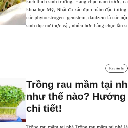
kích thích sinh trưởng. Hàng chục năm trước, c
khoa học Mỹ, Nhật đã xác định mầm đậu tương 
các phytoestrogen- genistein, daidzein là các nội 
sinh dục nữ thực vật, nhiều hơn hàng chục lần so
Rau ăn lá
Trồng rau mầm tại nh
như thế nào? Hướng
chi tiết!
Trồng rau mầm tại nhà Trồng rau mầm tại nhà l