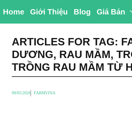
Chuyển
Home
Giới Thiệu
Blog
Giá Bán
đến
nội
dung
ARTICLES FOR TAG:
F
DƯƠNG
,
RAU MẦM
,
TR
TRỒNG RAU MẦM TỪ 
09/05/2026
FARMVINA