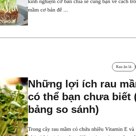
kinh nghiệm cơ bản chia sẻ cùng bạn về cách tr
mầm cơ bản để ...
Rau ăn lá
Những lợi ích rau m
có thể bạn chưa biết 
bảng so sánh)
Trong cây rau mầm có chứa nhiều Vitamin E và 