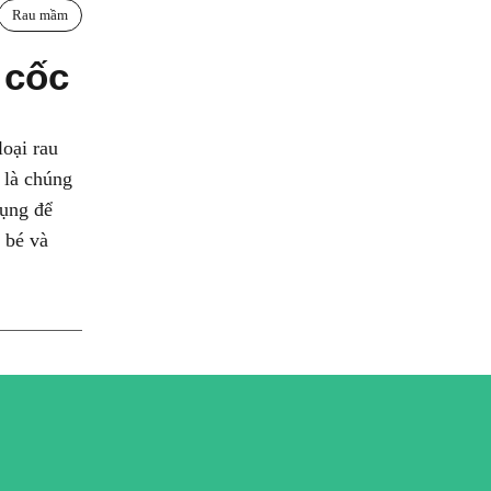
Rau mầm
 cốc
loại rau
 là chúng
dụng để
 bé và