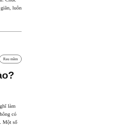
 giãn, luôn
Rau mầm
ào?
ghĩ làm
không có
à. Một số