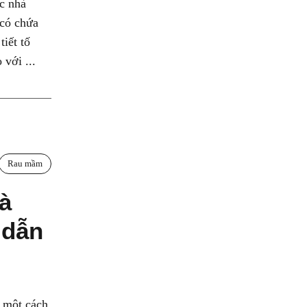
ác nhà
có chứa
tiết tố
 với ...
Rau mầm
à
 dẫn
à một cách