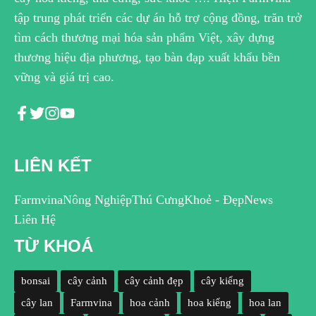
tập trung phát triển các dự án hỗ trợ cộng đồng, trăn trở
tìm cách thương mại hóa sản phẩm Việt, xây dựng
thương hiệu địa phương, tạo bàn đạp xuất khẩu bền
vững và giá trị cao.
LIÊN KẾT
Farmvina
Nông Nghiệp
Thú Cưng
Khoẻ - Đẹp
News
Liên Hệ
TỪ KHOÁ
bonsai
cây cảnh
cây cảnh đẹp
cây kiểng
cây lan
Farmvina
hoa cảnh
hoa kiểng
hoa lan