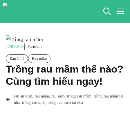
Chuyển
M
đến
nội
dung
12/01/2026
Farmvina
Rau ăn lá
Rau mầm
Trồng rau mầm thế nào?
Cùng tìm hiểu ngay!
rau an toàn
,
rau mầm
,
rau sạch
,
trồng rau mầm
,
trồng rau mầm tại
nhà
,
trồng rau sạch
,
trồng rau sạch tại nhà