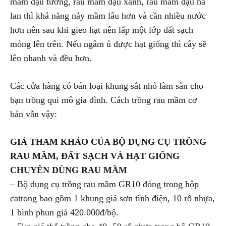
mầm đậu tương, rau mầm đậu xanh, rau mầm đậu hà
lan thì khả năng nảy mầm lâu hơn và cần nhiều nước
hơn nên sau khi gieo hạt nên lấp một lớp đất sạch
mỏng lên trên. Nếu ngâm ủ được hạt giống thì cây sẽ
lên nhanh và đều hơn.
Các cửa hàng có bán loại khung sắt nhỏ làm sẵn cho
bạn trồng qui mô gia đình. Cách trồng rau mầm cơ
bản vẫn vậy:
GIÁ THAM KHẢO CỦA BỘ DỤNG CỤ TRỒNG
RAU MẦM, ĐẤT SẠCH VÀ HẠT GIỐNG
CHUYÊN DÙNG RAU MẦM
– Bộ dụng cụ trồng rau mầm GR10 đóng trong hộp
cattong bao gồm 1 khung giá sơn tĩnh điện, 10 rổ nhựa,
1 bình phun giá 420.000đ/bộ.