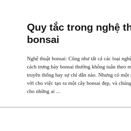
Quy tắc trong nghệ t
bonsai
Nghệ thuật bonsai: Cũng như tất cả các loại nghệ
cách trưng bày bonsai thường không tuân theo 
truyền thống hay sự chỉ dẫn nào. Nhưng có một s
vời cho việc tạo ra một cây bonsai đẹp, và chúng 
cho những ai ...