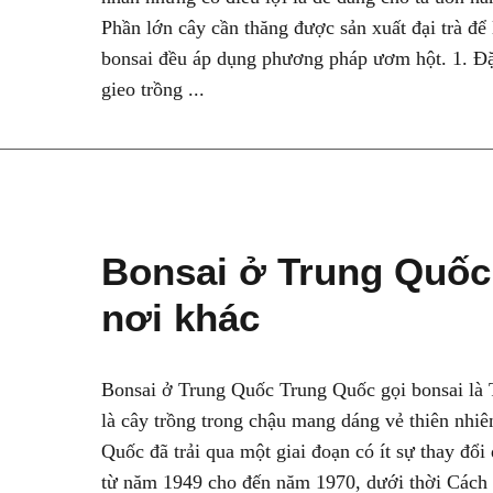
Phần lớn cây cần thăng được sản xuất đại trà để
bonsai đều áp dụng phương pháp ươm hột. 1. Đ
gieo trồng ...
Bonsai ở Trung Quốc
nơi khác
Bonsai ở Trung Quốc Trung Quốc gọi bonsai là 
là cây trồng trong chậu mang dáng vẻ thiên nhiê
Quốc đã trải qua một giai đoạn có ít sự thay đổi
từ năm 1949 cho đến năm 1970, dưới thời Cách