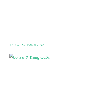
17/06/2026
FARMVINA