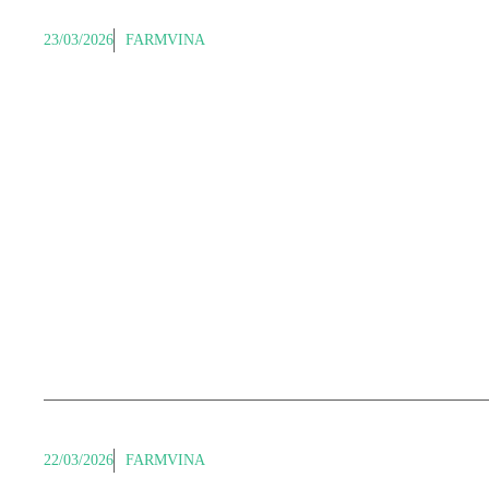
23/03/2026
FARMVINA
22/03/2026
FARMVINA