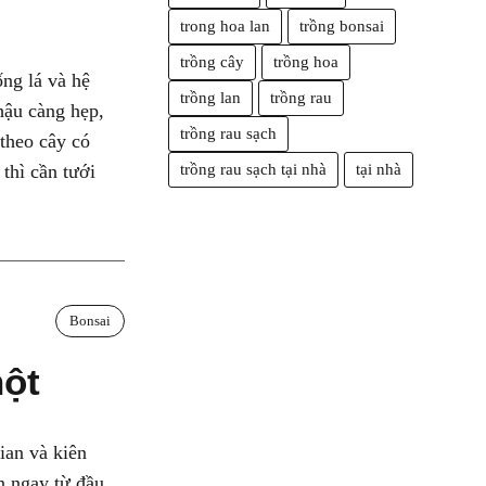
trong hoa lan
trồng bonsai
trồng cây
trồng hoa
ng lá và hệ
trồng lan
trồng rau
hậu càng hẹp,
trồng rau sạch
 theo cây có
thì cần tưới
trồng rau sạch tại nhà
tại nhà
Bonsai
hột
ian và kiên
n ngay từ đầu.