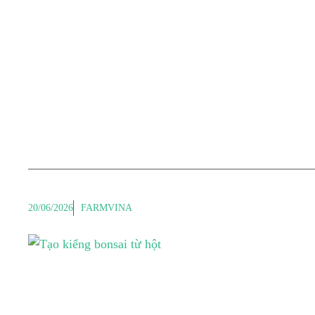
20/06/2026
FARMVINA