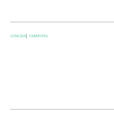
12/04/2026
FARMVINA