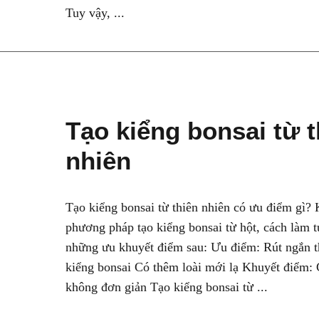
Tuy vậy, ...
Tạo kiểng bonsai từ t
nhiên
Tạo kiểng bonsai từ thiên nhiên có ưu điểm gì?
phương pháp tạo kiểng bonsai từ hột, cách làm t
những ưu khuyết điểm sau: Ưu điểm: Rút ngắn th
kiểng bonsai Có thêm loài mới lạ Khuyết điểm: 
không đơn giản Tạo kiểng bonsai từ ...