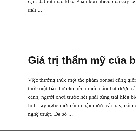
cạn, đất rất mau khô. Phân bón nhiều quá cây 
mất ...
Giá trị thẩm mỹ của 
Việc thưởng thức một tác phẩm bonsai cũng gi
thức một bài thơ cho nên muốn nắm bắt được cá
cảnh, người chơi trước hết phải từng trải hiểu bi
lĩnh, tay nghề mới cảm nhận được cái hay, cái 
nghệ thuật. Đa số ...