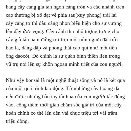
hạng cây càng gia tán ngọn càng tròn và các nhành trên
cao thường bị xô dạt về phía sau(xuy phong) trái lại
cây càng tơ thì đầu càng nhọn biểu hiện cho sự vương
lên đầy ứơc vọng. Cây cảnh thu nhỏ tượng trưng cho
cây già lâu năm đứng trơ trụi một mình giữa đất trời
bao la, dáng dấp và phong thái cao quí như một tiên
ông đạocốt. Đó chính là sự quân bình thiên liên trong
vũ trụ nói lên sự khôn ngoan minh triết của con người.
Như vậy bonsai là một nghệ thuật sống và nó là kết quả
của một quá trình lao động. Từ nhhững cây hoang dã
nếu được những bàn tay tài hoa của con người tác động
vào, cộng thêm thời gian chăm sóc giá trị của một cây
hoàn chỉnh co thể lên đến vài chục triệu tới vài trăm
triệu đồng.