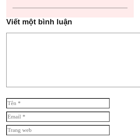
Viết một bình luận
Bình
luận
Tên
Email
Trang
web