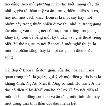
tạo dáng theo một phương pháp đặc biệt, mang đầy đủ
những yếu tố thẩm mỹ và ấn tượng thiên nhiên sẵn có,
hay nói một cách khác, Bonsai là một cây hay một
nhóm cây trong thiên nhiên được thu nhỏ lại trong gang
tấc nhưng vẫn mang nét cổ thụ, được trồng trong chậu,
khay hay trên đá bằng một kỹ thuật, và nghệ thuật riêng
biệt. Vì thế người ta nói Bonsai là một nghệ thuật, là
một tác phẩm sống, hay là một tác phẩm điêu khắc
sống.
Cái đẹp ở Bonsai là đơn giản, vùa đủ, hóa cách, mà
quan trọng nhất là gợi ý, gợi ý về một điều gì đó hơn là
khẳng định. Người Nhật thường so sánh Bonsai với thể
thơ cổ điển “Hai-Kai” của họ chỉ có 17 âm tiết diễn tả
một cách cô động súc tích và ẩn tàng một tình cảm hay
một trạng thái tinh thần dồi dào mãnh liệt.