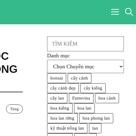
Search
ÓC
Danh mục
ỒNG
bonsai
cây cảnh
cây cảnh đẹp
cây kiểng
cây lan
Farmvina
hoa cảnh
hoa kiểng
hoa lan
Tùng
hoa lan rừng
hoa phong lan
kỹ thuật trồng lan
lan