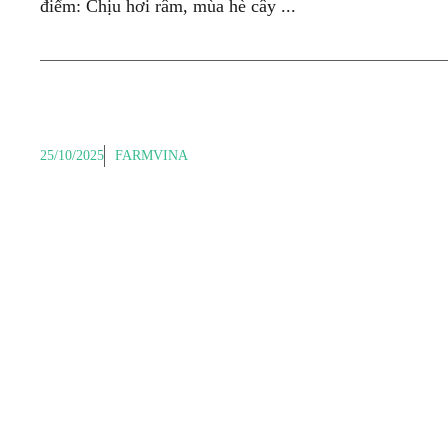
điểm: Chịu hơi râm, mùa hè cây ...
25/10/2025
FARMVINA