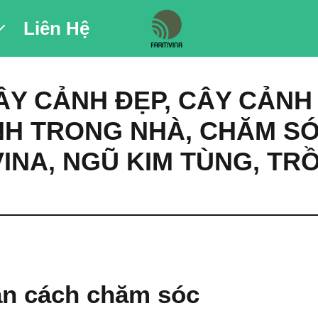
Liên Hệ
ÂY CẢNH ĐẸP
,
CÂY CẢNH
NH TRONG NHÀ
,
CHĂM S
INA
,
NGŨ KIM TÙNG
,
TR
ẫn cách chăm sóc