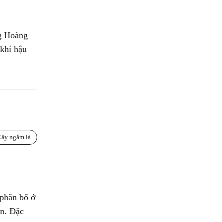
g Hoàng
khí hậu
Cây ngắm lá
 phân bố ở
ên. Đặc