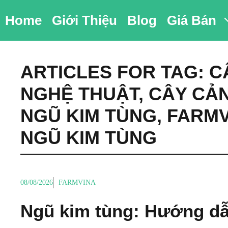
Chuyển
Home
Giới Thiệu
Blog
Giá Bán
đến
nội
dung
ARTICLES FOR TAG:
C
NGHỆ THUẬT
,
CÂY CẢ
NGŨ KIM TÙNG
,
FARMV
NGŨ KIM TÙNG
08/08/2026
FARMVINA
Ngũ kim tùng: Hướng d