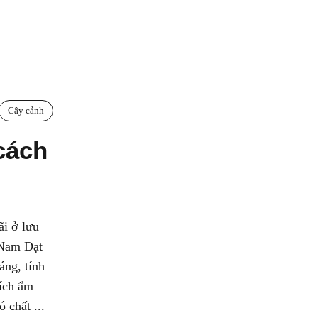
Cây cảnh
cách
ãi ở lưu
 Nam Đạt
ng, tính
hích ẩm
 chất ...