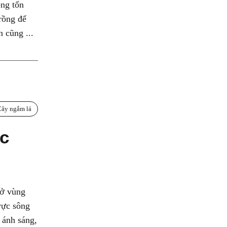
ông tốn
rồng để
n cũng ...
Cây ngắm lá
úc
 ở vùng
vực sông
 ánh sáng,