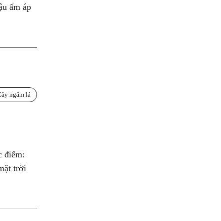
hậu ấm áp
Cây ngắm lá
c điểm:
mặt trời