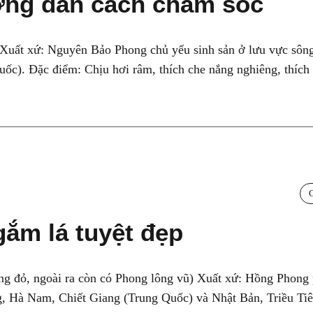
ng dẫn cách chăm sóc
Xuất xứ: Nguyên Bảo Phong chủ yếu sinh sản ở lưu vực sôn
). Đặc điểm: Chịu hơi râm, thích che nắng nghiêng, thích 
ắm lá tuyệt đẹp
ng đỏ, ngoài ra còn có Phong lông vũ) Xuất xứ: Hồng Phong
g, Hà Nam, Chiết Giang (Trung Quốc) và Nhật Bản, Triều Ti