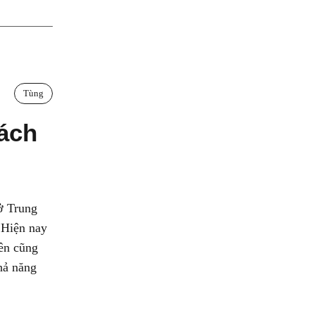
Tùng
bách
ở Trung
 Hiện nay
iên cũng
hả năng