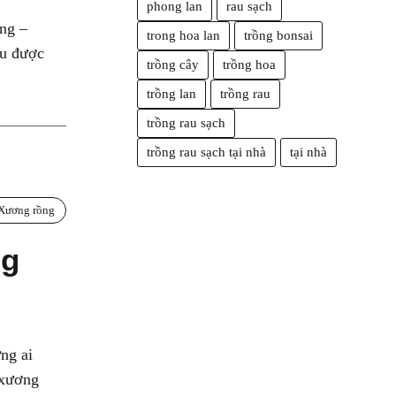
phong lan
rau sạch
ang –
trong hoa lan
trồng bonsai
ịu được
trồng cây
trồng hoa
trồng lan
trồng rau
trồng rau sạch
trồng rau sạch tại nhà
tại nhà
Xương rồng
ng
ng ai
 xương