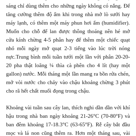
sáng chỉ dùng thêm cho những ngày không có nắng. Để
tăng cường thêm độ ẩm khi trong nhà mở lò sưởi hay
máy lạnh, có thêm một máy phun hơi ẩm (humidifier).
Muốn cho chỗ để lan được thông thoáng nên hé mở
cửa kính chừng 4-5 phân hay để thêm một chiếc quạt
nhỏ mỗi ngày mở quạt 2-3 tiếng vào lúc trời nóng
nực.Trung bình mỗi tuần tưới một lần với phân 20-20-
20 pha thật loãng ¼ thìa cà phên cho 4 lít (hay một
gallon) nước. Mỗi tháng một lần mang ra bồn rửa chén,
mở vòi nước cho chảy vào chậu khoảng chừng 3 phút
cho rã hết chất muối đọng trong chậu.
Khoảng vài tuần sau cây lan, thích nghi dần dần với khí
hậu trong nhà ban ngày khoảng 21-26°C (70-80°F) và
ban đêm khoảng 17-18.3°C (63-65°F). Rễ cây bắt đầu
mọc và lá non cũng thêm ra. Hơn một tháng sau, vài