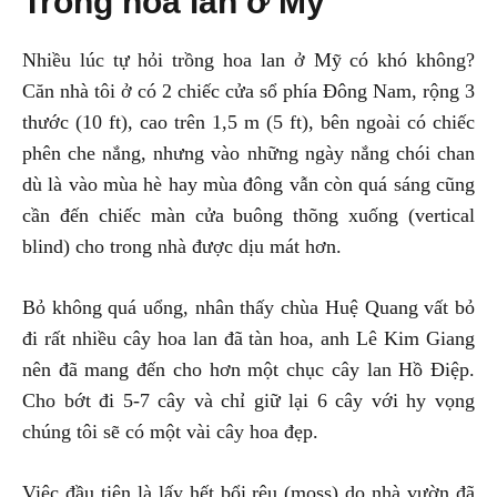
Trồng hoa lan ở Mỹ
Nhiều lúc tự hỏi trồng hoa lan ở Mỹ có khó không?
Căn nhà tôi ở có 2 chiếc cửa sổ phía Đông Nam, rộng 3
thước (10 ft), cao trên 1,5 m (5 ft), bên ngoài có chiếc
phên che nắng, nhưng vào những ngày nắng chói chan
dù là vào mùa hè hay mùa đông vẫn còn quá sáng cũng
cần đến chiếc màn cửa buông thõng xuống (vertical
blind) cho trong nhà được dịu mát hơn.
Bỏ không quá uổng, nhân thấy chùa Huệ Quang vất bỏ
đi rất nhiều cây hoa lan đã tàn hoa, anh Lê Kim Giang
nên đã mang đến cho hơn một chục cây lan Hồ Điệp.
Cho bớt đi 5-7 cây và chỉ giữ lại 6 cây với hy vọng
chúng tôi sẽ có một vài cây hoa đẹp.
Việc đầu tiên là lấy hết bổi rêu (moss) do nhà vườn đã