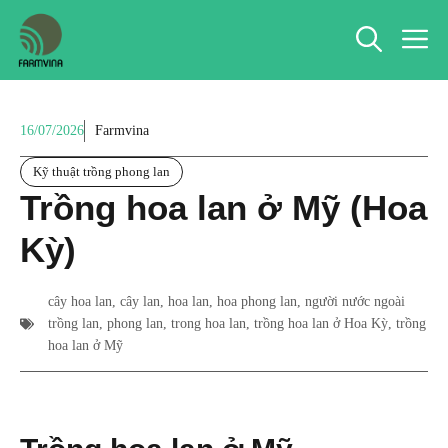
Chuyển
M
đến
nội
dung
16/07/2026
Farmvina
Kỹ thuật trồng phong lan
Trồng hoa lan ở Mỹ (Hoa
Kỳ)
cây hoa lan
,
cây lan
,
hoa lan
,
hoa phong lan
,
người nước ngoài
trồng lan
,
phong lan
,
trong hoa lan
,
trồng hoa lan ở Hoa Kỳ
,
trồng
hoa lan ở Mỹ