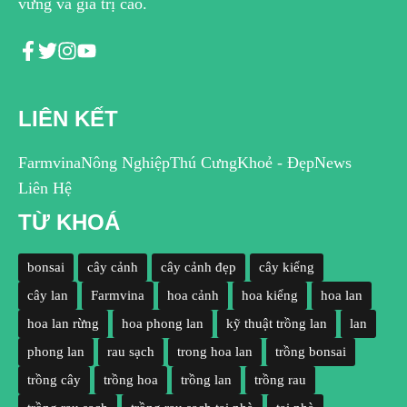
vững và giá trị cao.
LIÊN KẾT
Farmvina
Nông Nghiệp
Thú Cưng
Khoẻ - Đẹp
News
Liên Hệ
TỪ KHOÁ
bonsai
cây cảnh
cây cảnh đẹp
cây kiểng
cây lan
Farmvina
hoa cảnh
hoa kiểng
hoa lan
hoa lan rừng
hoa phong lan
kỹ thuật trồng lan
lan
phong lan
rau sạch
trong hoa lan
trồng bonsai
trồng cây
trồng hoa
trồng lan
trồng rau