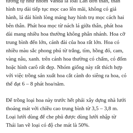
tương tự như nhóm Vanda là loài Lan đơn thân, thân
hình trụ dài tiếp tục mọc cao lên mãi, không có giả
hành, lá dài hình lòng máng hay hình trụ mọc cách hai
bên thân. Phát hoa mọc từ nách lá giữa thân, phát hoa
dài mang nhiều hoa thường không phân nhánh. Hoa cỡ
trung bình đến lớn, cánh đài của hoa rất lớn. Hoa có
nhiều màu sắc phong phú từ trắng, tím, hồng đỏ, cam,
vàng nâu, xanh. trên cánh hoa thường có chấm, có đốm
hoặc hình carô rất đẹp. Nhóm giống này rất thích hợp
với việc trồng sản xuất hoa cắt cành do siêng ra hoa, có
thể đạt 6 – 8 phát hoa/năm.
Để trồng loại hoa này trước hết phải xây dựng nhà lưới
thoáng mát với chiều cao trung bình từ 3,5 – 3,8 m.
Loại lưới dùng để che phủ được dùng lưới nhập từ
Thái lan về loại có độ che mát là 50%.