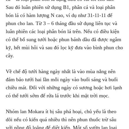
Sau đó luân phiên sử dụng B1, phân cá và loại phân
bón lá có hàm lượng N cao, ví dụ như 31-11-11 để
phun cho lan. Từ 3 – 6 tháng đầu sử dụng liên tục và
luân phiên các loại phân bón lá trên. Nếu có điều kiện
có thể bổ sung tưới hoặc phun bánh dầu đã được ngâm
kỹ, hết mùi hôi và sau đó lọc kỹ đưa vào bình phun cho
cây.
Về chế độ tưới hàng ngày nhất là vào mùa nắng nên
đảm bảo tưới hai lần mỗi ngày vào buổi sáng và buổi
chiều mát. Đối với những ngày có sương hoặc hơi lạnh
có thể tưới sớm để rửa lá trước khi mặt trời mọc.
Nhóm lan Mokara ít bị sâu phá hoại, chủ yếu là theo
dõi nếu có kiến quá nhiều thì nên phun thuốc trừ sâu
với nồng độ loãng để diệt kiến. Một số vườn lan loại