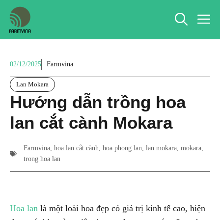
Chuyển
M
đến
nội
dung
02/12/2025
Farmvina
Lan Mokara
Hướng dẫn trồng hoa
lan cắt cành Mokara
Farmvina
,
hoa lan cắt cành
,
hoa phong lan
,
lan mokara
,
mokara
,
trong hoa lan
Hoa lan
là một loài hoa đẹp có giá trị kinh tế cao, hiện