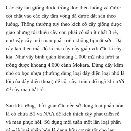
Các cây lan giống được trồng dọc theo luống và được
cột chặt vào các cây tầm vông đã được đặt sẵn theo
luống. Thông thường tuỳ theo kích cỡ cây giống được
giao nhưng tối thiểu cây con phải có sẵn ít nhất 3 rễ,
như vậy cây mới mau phát triển không bị mất sức. Đặt
cây lan theo mật độ lá của cây này giáp với đầu lá cây
kia. Như vậy bình quân khoảng 1.000 m2 nhà lưới ta
trồng được khoảng 4.000 cành Mokara. Dùng dây kẽm
nhỏ có bọc nhựa (thường dùng loại dây điện loại nhỏ là
lõi của dây điện thoại) để cột cây, tránh đổ ngã khi tưới
để cây mau bắt rễ.
Sau khi trồng, thời gian đầu nên sử dụng loại phân bón
lá có chứa B1 và NAA để kích thích cây phát triển rễ
và mau phục hồi. Sử dụng mỗi tuần một lần loại phân
cá – là loại phân bón lá dạng hữu cơ rất tốt cho lan.