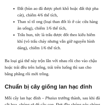
Đất (bùn ao đã được phơi khô hoặc đất thịt pha
cát), chiếm 4/6 thể tích,
Than xỉ tổ ong (loại than đốt lò ở các cửa hàng
ăn uống), chiếm 1/6 thể tích,
Trấu hun, tức là trấu được đốt theo kiểu hiếm
khí (vỏ trấu cháy nhưng vẫn giữ nguyên hình
dáng), chiếm 1/6 thể tích.
Ba loại giá thể này trộn lẫn với nhau rồi cho vào chậu
hoặc trải đều trên luống, trải trên luống thì san cho
bằng phẳng rồi mới trồng.
Chuẩn bị cây giống lan hạc đỉnh
Mỗi cây lan hạc đỉnh –
Phaius
trưởng thành, sau khi đã
cắt hoa, chúng sẽ đẻ cây con. Đợt đầu chúng nảy chùng