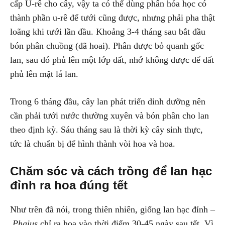
cấp U-rê cho cây, vậy ta có thể dùng phân hóa học có
thành phần u-rê để tưới cũng được, nhưng phải pha thật
loãng khi tưới lần đầu. Khoảng 3-4 tháng sau bắt đầu
bón phân chuồng (đã hoai). Phân được bỏ quanh gốc
lan, sau đó phủ lên một lớp đất, nhớ không được để đất
phủ lên mặt lá lan.
Trong 6 tháng đầu, cây lan phát triển dinh dưỡng nên
cần phải tưới nước thường xuyên và bón phân cho lan
theo định kỳ. Sáu tháng sau là thời kỳ cây sinh thực,
tức là chuẩn bị để hình thành vòi hoa và hoa.
Chăm sóc và cách trồng để lan hạc
đỉnh ra hoa đúng tết
Như trên đã nói, trong thiên nhiên, giống lan hạc đỉnh –
Phaius
chỉ ra hoa vào thời điểm 30-45 ngày sau tết. Vì