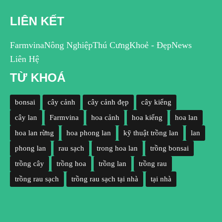
LIÊN KẾT
Farmvina
Nông Nghiệp
Thú Cưng
Khoẻ - Đẹp
News
Liên Hệ
TỪ KHOÁ
bonsai
cây cảnh
cây cảnh đẹp
cây kiểng
cây lan
Farmvina
hoa cảnh
hoa kiểng
hoa lan
hoa lan rừng
hoa phong lan
kỹ thuật trồng lan
lan
phong lan
rau sạch
trong hoa lan
trồng bonsai
trồng cây
trồng hoa
trồng lan
trồng rau
trồng rau sạch
trồng rau sạch tại nhà
tại nhà