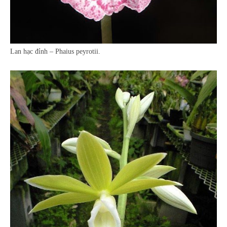
Lan hạc đỉnh – Phaius peyrotii.