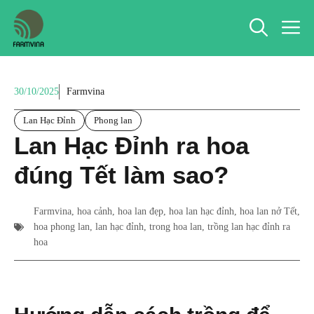
Chuyển
M
đến
nội
dung
30/10/2025
Farmvina
Lan Hạc Đỉnh
Phong lan
Lan Hạc Đỉnh ra hoa
đúng Tết làm sao?
Farmvina
,
hoa cảnh
,
hoa lan đẹp
,
hoa lan hạc đỉnh
,
hoa lan nở Tết
,
hoa phong lan
,
lan hạc đỉnh
,
trong hoa lan
,
trồng lan hạc đỉnh ra
hoa