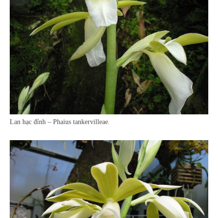
Lan hạc đỉnh – Phaius tankervilleae.