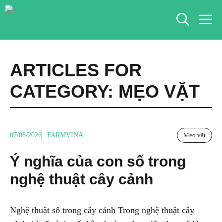
Chuyển
M
đến
nội
dung
ARTICLES FOR
CATEGORY:
MẸO VẶT
07/08/2026
FARMVINA
Mẹo vặt
Ý nghĩa của con số trong
nghệ thuật cây cảnh
Nghệ thuật số trong cây cảnh Trong nghệ thuật cây