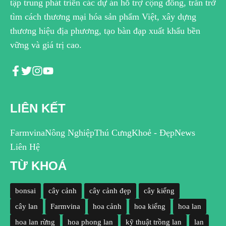
tập trung phát triển các dự án hỗ trợ cộng đồng, trăn trở
tìm cách thương mại hóa sản phẩm Việt, xây dựng
thương hiệu địa phương, tạo bàn đạp xuất khẩu bền
vững và giá trị cao.
LIÊN KẾT
Farmvina
Nông Nghiệp
Thú Cưng
Khoẻ - Đẹp
News
Liên Hệ
TỪ KHOÁ
bonsai
cây cảnh
cây cảnh đẹp
cây kiểng
cây lan
Farmvina
hoa cảnh
hoa kiểng
hoa lan
hoa lan rừng
hoa phong lan
kỹ thuật trồng lan
lan