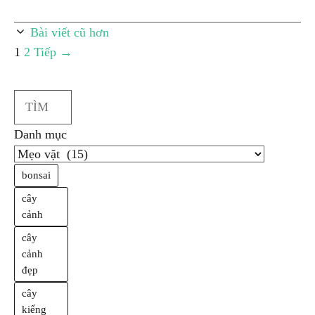
Bài viết cũ hơn
Trang
Trang
1
2
Tiếp
→
Search
Danh mục
bonsai
cây
cảnh
cây
cảnh
đẹp
cây
kiểng