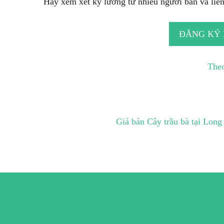
Hãy xem xét kỹ lưỡng từ nhiều người bán và liên 
ĐĂNG KÝ
Theo
Giá bán Cây trầu bà tại Long