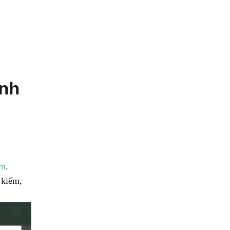
ịnh
om
.
 kiếm,