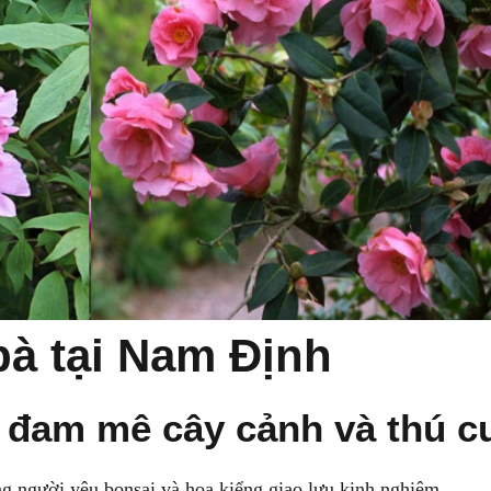
bà tại Nam Định
ụ đam mê cây cảnh và thú 
ng người yêu bonsai và hoa kiểng giao lưu kinh nghiệm.