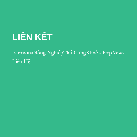
LIÊN KẾT
Farmvina
Nông Nghiệp
Thú Cưng
Khoẻ - Đẹp
News
Liên Hệ