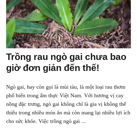
Trồng rau ngò gai chưa bao
giờ đơn giản đến thế!
Ngò gai, hay còn gọi là mùi tàu, là một loại rau thơm
phổ biến trong ẩm thực Việt Nam. Với hương vị cay
nồng đặc trưng, ngò gai không chỉ là gia vị không thể
thiếu trong nhiều món ăn mà còn mang lại nhiều lợi ích
cho sức khỏe. Việc trồng ngò gai ...