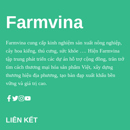
Farmvina
Farmvina cung cấp kinh nghiệm sản xuất nông nghiệp,
cây hoa kiểng, thú cưng, sức khỏe …. Hiện Farmvina
tập trung phát triển các dự án hỗ trợ cộng đồng, trăn trở
tìm cách thương mại hóa sản phẩm Việt, xây dựng
thương hiệu địa phương, tạo bàn đạp xuất khẩu bền
vững và giá trị cao.
LIÊN KẾT