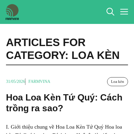
Chuyển
M
đến
nội
dung
ARTICLES FOR
CATEGORY:
LOA KÈN
31/05/2026
FARMVINA
Loa kèn
Hoa Loa Kèn Tứ Quý: Cách
trồng ra sao?
I. Giới thiệu chung về Hoa Loa Kèn Tứ Quý Hoa loa