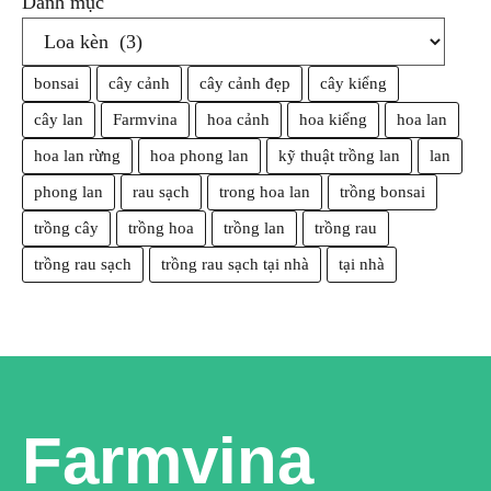
Danh mục
bonsai
cây cảnh
cây cảnh đẹp
cây kiểng
cây lan
Farmvina
hoa cảnh
hoa kiểng
hoa lan
hoa lan rừng
hoa phong lan
kỹ thuật trồng lan
lan
phong lan
rau sạch
trong hoa lan
trồng bonsai
trồng cây
trồng hoa
trồng lan
trồng rau
trồng rau sạch
trồng rau sạch tại nhà
tại nhà
Farmvina