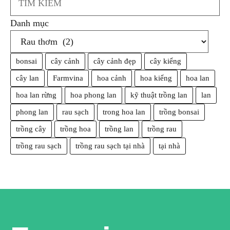
Danh mục
bonsai
cây cảnh
cây cảnh đẹp
cây kiểng
cây lan
Farmvina
hoa cảnh
hoa kiểng
hoa lan
hoa lan rừng
hoa phong lan
kỹ thuật trồng lan
lan
phong lan
rau sạch
trong hoa lan
trồng bonsai
trồng cây
trồng hoa
trồng lan
trồng rau
trồng rau sạch
trồng rau sạch tại nhà
tại nhà