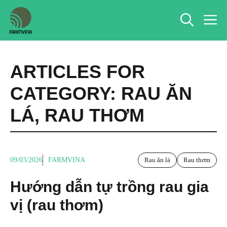
Chuyển
M
đến
nội
dung
ARTICLES FOR
CATEGORY:
RAU ĂN
LÁ
,
RAU THƠM
09/03/2026
FARMVINA
Rau ăn lá
Rau thơm
Hướng dẫn tự trồng rau gia
vị (rau thơm)