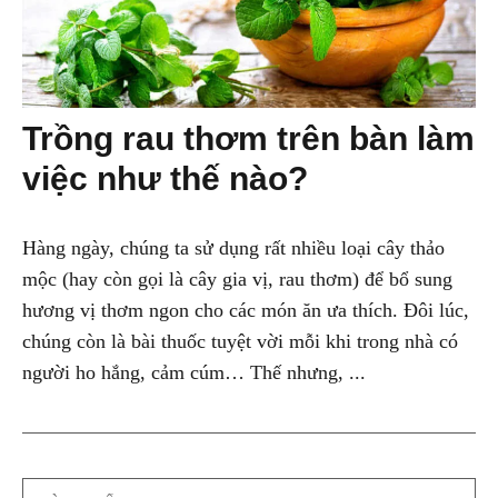
Trồng rau thơm trên bàn làm
việc như thế nào?
Hàng ngày, chúng ta sử dụng rất nhiều loại cây thảo
mộc (hay còn gọi là cây gia vị, rau thơm) để bổ sung
hương vị thơm ngon cho các món ăn ưa thích. Đôi lúc,
chúng còn là bài thuốc tuyệt vời mỗi khi trong nhà có
người ho hắng, cảm cúm… Thế nhưng, ...
Search