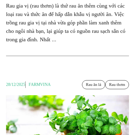
Rau gia vị (rau thơm) là thứ rau ăn thêm cùng với các
loại rau và thức ăn để hấp dẫn khẫu vị người ăn. Việc
trồng rau gia vị tại nhà vừa góp phần làm xanh thêm
cho ngôi nhà bạn, lại giúp ta có nguồn rau sạch sẵn có
trong gia đình. Nhất ...
28/12/2025
FARMVINA
Rau ăn lá
Rau thơm