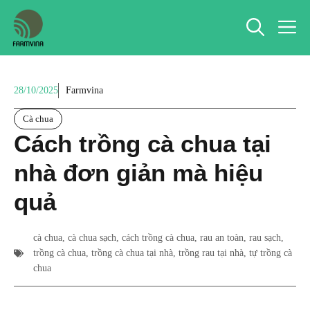
Chuyển
M
đến
nội
dung
28/10/2025
Farmvina
Cà chua
Cách trồng cà chua tại
nhà đơn giản mà hiệu
quả
cà chua
,
cà chua sạch
,
cách trồng cà chua
,
rau an toàn
,
rau sạch
,
trồng cà chua
,
trồng cà chua tại nhà
,
trồng rau tại nhà
,
tự trồng cà
chua