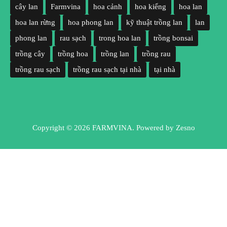
cây lan
Farmvina
hoa cảnh
hoa kiểng
hoa lan
hoa lan rừng
hoa phong lan
kỹ thuật trồng lan
lan
phong lan
rau sạch
trong hoa lan
trồng bonsai
trồng cây
trồng hoa
trồng lan
trồng rau
trồng rau sạch
trồng rau sạch tại nhà
tại nhà
Copyright © 2026 FARMVINA. Powered by
Zesno