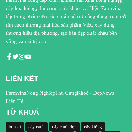
Farmvina cung cấp kinh nghiệm sản xuất nông nghiệp,
cây hoa kiểng, thú cưng, sức khỏe …. Hiện Farmvina
tập trung phát triển các dự án hỗ trợ cộng đồng, trăn trở
tìm cách thương mại hóa sản phẩm Việt, xây dựng
thương hiệu địa phương, tạo bàn đạp xuất khẩu bền
vững và giá trị cao.
LIÊN KẾT
Farmvina
Nông Nghiệp
Thú Cưng
Khoẻ - Đẹp
News
Liên Hệ
TỪ KHOÁ
bonsai
cây cảnh
cây cảnh đẹp
cây kiểng