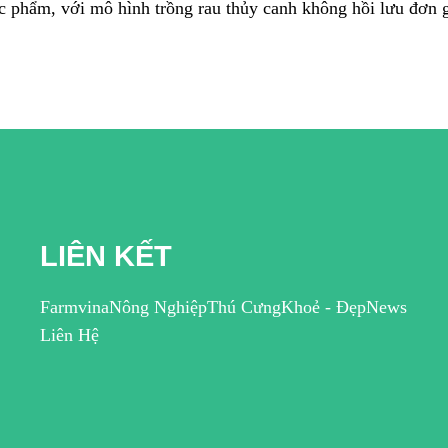
LIÊN KẾT
Farmvina
Nông Nghiệp
Thú Cưng
Khoẻ - Đẹp
News
Liên Hệ