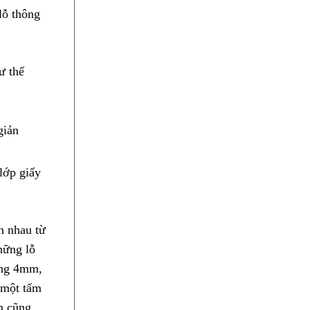
lỗ thông
ư thế
lớp giấy
h nhau từ
hững lỗ
ảng 4mm,
 một tấm
n cũng