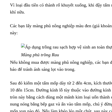
Vì loại đầu tiên có thành rổ khuyết xuống, khi đậy tấm
khí nữa.
Các bạn lấy màng phủ nông nghiệp màu đen (giá khoảng
này:
Màng phủ trồng Rau
Nếu không mua được màng phủ nông nghiệp, các bạn dùn
báo để tránh ánh sáng lọt vào trong.
Sau đó kiếm một tấm mốp dày từ 2 đến 4cm, kích thước
10 đến 15cm. Đường kính lỗ tùy thuộc vào đường kính 
tròn này bằng cách dùng một mảnh kim loại uốn thành
nung nóng bằng bếp gaz và ấn vào tấm mốp, chú ý đừng 
mốp vụn nào đó. Nếu làm khéo léo một chút, sau này cá