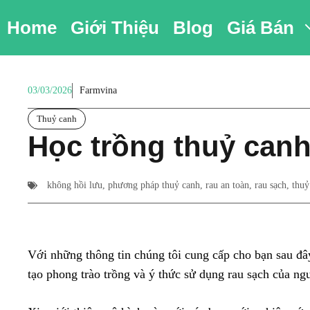
Chuyển
Home
Giới Thiệu
Blog
Giá Bán
đến
nội
dung
03/03/2026
Farmvina
Thuỷ canh
Học trồng thuỷ canh
không hồi lưu
,
phương pháp thuỷ canh
,
rau an toàn
,
rau sạch
,
thuỷ
Với những thông tin chúng tôi cung cấp cho bạn sau đây
tạo phong trào trồng và ý thức sử dụng rau sạch của n