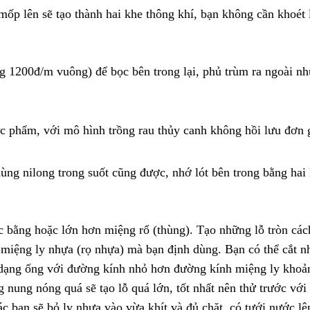
 mốp lên sẽ tạo thành hai khe thông khí, bạn không cần khoét 
 1200đ/m vuông) để bọc bên trong lại, phủ trùm ra ngoài nh
g nilong trong suốt cũng được, nhớ lót bên trong bằng hai 
 bằng hoặc lớn hơn miệng rổ (thùng). Tạo những lỗ tròn các
miệng ly nhựa (rọ nhựa) mà bạn định dùng. Bạn có thể cắt n
 dạng ống với đường kính nhỏ hơn đường kính miệng ly kho
nung nóng quá sẽ tạo lỗ quá lớn, tốt nhất nên thử trước với
c bạn sẽ bỏ ly nhựa vào vừa khít và đủ chặt, có tưới nước lê