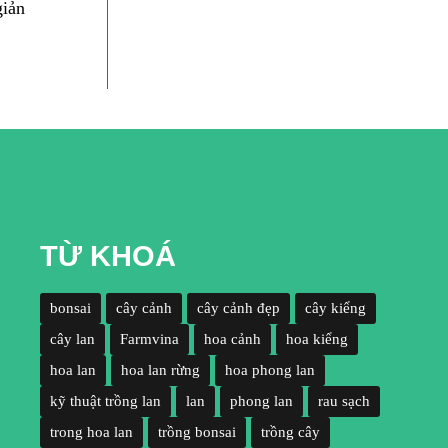
TỪ KHOÁ
bonsai
cây cảnh
cây cảnh đẹp
cây kiểng
cây lan
Farmvina
hoa cảnh
hoa kiểng
hoa lan
hoa lan rừng
hoa phong lan
kỹ thuật trồng lan
lan
phong lan
rau sạch
trong hoa lan
trồng bonsai
trồng cây