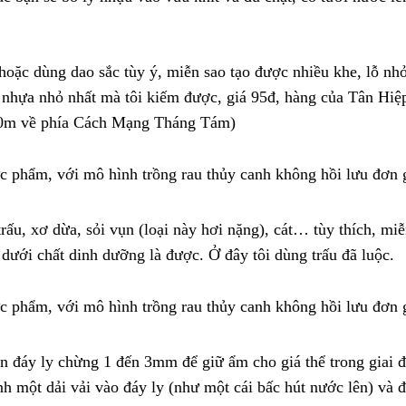
oặc dùng dao sắc tùy ý, miễn sao tạo được nhiều khe, lỗ nhỏ
y nhựa nhỏ nhất mà tôi kiếm được, giá 95đ, hàng của Tân Hi
 30m về phía Cách Mạng Tháng Tám)
 trấu, xơ dừa, sỏi vụn (loại này hơi nặng), cát… tùy thích, mi
 dưới chất dinh dưỡng là được. Ở đây tôi dùng trấu đã luộc.
ơn đáy ly chừng 1 đến 3mm để giữ ẩm cho giá thể trong giai
ính một dải vải vào đáy ly (như một cái bấc hút nước lên) và