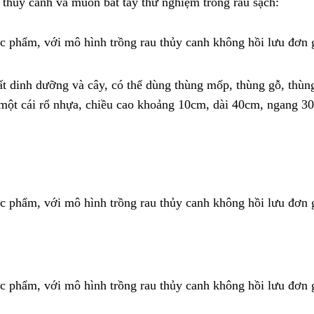
 thủy canh và muốn bắt tay thử nghiệm trồng rau sạch:
ất dinh dưỡng và cây, có thể dùng thùng mốp, thùng gỗ, thùn
một cái rổ nhựa, chiều cao khoảng 10cm, dài 40cm, ngang 3