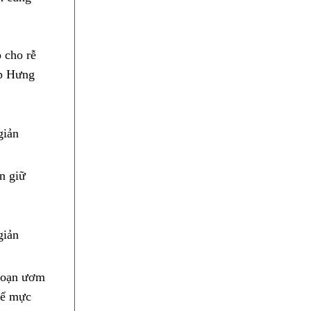
 cho rễ
ệp Hưng
ễn giữ
 đoạn ươm
 để mực