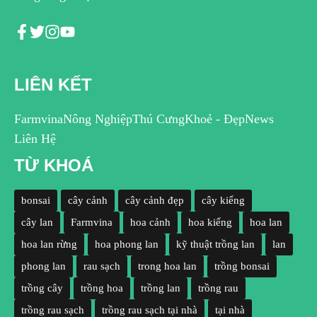
LIÊN KẾT
Farmvina
Nông Nghiệp
Thú Cưng
Khoẻ - Đẹp
News
Liên Hệ
TỪ KHOÁ
bonsai
cây cảnh
cây cảnh đẹp
cây kiểng
cây lan
Farmvina
hoa cảnh
hoa kiểng
hoa lan
hoa lan rừng
hoa phong lan
kỹ thuật trồng lan
lan
phong lan
rau sạch
trong hoa lan
trồng bonsai
trồng cây
trồng hoa
trồng lan
trồng rau
trồng rau sạch
trồng rau sạch tại nhà
tại nhà