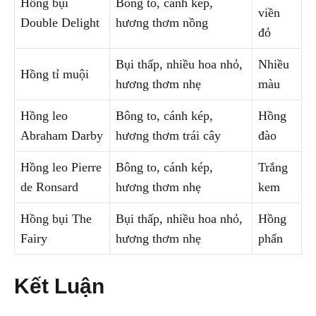
Hồng bụi
Bông to, cánh kép,
viền
Double Delight
hương thơm nồng
đỏ
Bụi thấp, nhiều hoa nhỏ,
Nhiều
Hồng tỉ muội
hương thơm nhẹ
màu
Hồng leo
Bông to, cánh kép,
Hồng
Abraham Darby
hương thơm trái cây
đào
Hồng leo Pierre
Bông to, cánh kép,
Trắng
de Ronsard
hương thơm nhẹ
kem
Hồng bụi The
Bụi thấp, nhiều hoa nhỏ,
Hồng
Fairy
hương thơm nhẹ
phấn
Kết Luận