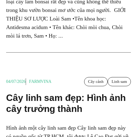
loại cây làm bonsai rất đẹp và cũng không thể thiếu
trong khu vườn bonsai mơ ước của mọi người. GIỚI
THIỆU SƠ LƯỢC Loài Sam •Tên khoa học:
Antidesma acidum • Tên khác: Chòi mòi chua, Chòi
mòi lá trơn, Sam • Họ: ...
04/07/2026
FARMVINA
Cây cảnh
Linh sam
Cây linh sam đẹp: Hình ảnh
cây trưởng thành
Hình ảnh một cây linh sam đẹp Cây linh sam đẹp này
có nguồn gốc từ TP HCM, tôi được Lê Cao Đạt gửi về