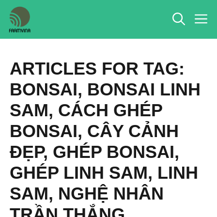
Chuyển
M
đến
nội
dung
ARTICLES FOR TAG:
BONSAI
,
BONSAI LINH
SAM
,
CÁCH GHÉP
BONSAI
,
CÂY CẢNH
ĐẸP
,
GHÉP BONSAI
,
GHÉP LINH SAM
,
LINH
SAM
,
NGHỆ NHÂN
TRẦN THẮNG