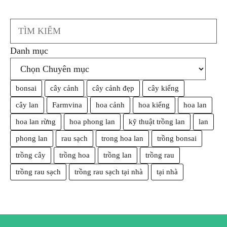
Search
Danh mục
bonsai
cây cảnh
cây cảnh đẹp
cây kiểng
cây lan
Farmvina
hoa cảnh
hoa kiểng
hoa lan
hoa lan rừng
hoa phong lan
kỹ thuật trồng lan
lan
phong lan
rau sạch
trong hoa lan
trồng bonsai
trồng cây
trồng hoa
trồng lan
trồng rau
trồng rau sạch
trồng rau sạch tại nhà
tại nhà