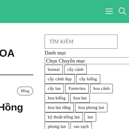
Search
OA
Danh mục
bonsai
cây cảnh
cây cảnh đẹp
cây kiểng
cây lan
Farmvina
hoa cảnh
Hồng
hoa kiểng
hoa lan
 Hồng
hoa lan rừng
hoa phong lan
kỹ thuật trồng lan
lan
phong lan
rau sạch