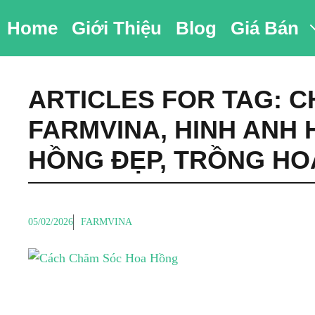
Chuyển
Home
Giới Thiệu
Blog
Giá Bán
đến
nội
dung
ARTICLES FOR TAG:
C
FARMVINA
,
HINH ANH
HỒNG ĐẸP
,
TRỒNG HO
05/02/2026
FARMVINA