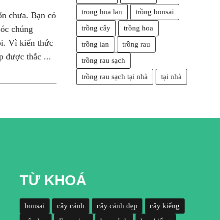
trong hoa lan
trồng bonsai
ổn chưa. Bạn có
sóc chúng
trồng cây
trồng hoa
ồi. Vì kiến thức
trồng lan
trồng rau
p được thắc ...
trồng rau sạch
trồng rau sạch tại nhà
tại nhà
TỪ KHOÁ
bonsai
cây cảnh
cây cảnh đẹp
cây kiểng