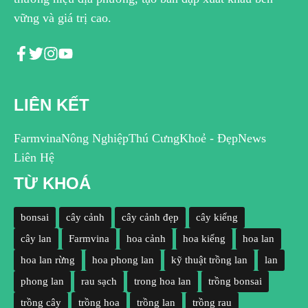
vững và giá trị cao.
LIÊN KẾT
Farmvina
Nông Nghiệp
Thú Cưng
Khoẻ - Đẹp
News
Liên Hệ
TỪ KHOÁ
bonsai
cây cảnh
cây cảnh đẹp
cây kiểng
cây lan
Farmvina
hoa cảnh
hoa kiểng
hoa lan
hoa lan rừng
hoa phong lan
kỹ thuật trồng lan
lan
phong lan
rau sạch
trong hoa lan
trồng bonsai
trồng cây
trồng hoa
trồng lan
trồng rau