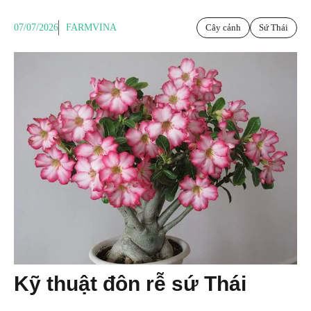
07/07/2026
FARMVINA
Cây cảnh
Sứ Thái
Kỹ thuật đôn rễ sứ Thái