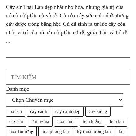
Cây sứ Thái Lan đẹp nhất nhờ hoa, nhưng giá trị của
nó còn ở phần củ và rễ. Củ của cây sức chỉ có ở những
cây được trồng bằng hột. Củ đã sinh ra từ lúc cây còn
nhỏ, vị trí của nó nằm ở phần cổ rễ, giữa thân và bộ rễ
...
Search
Danh mục
bonsai
cây cảnh
cây cảnh đẹp
cây kiểng
cây lan
Farmvina
hoa cảnh
hoa kiểng
hoa lan
hoa lan rừng
hoa phong lan
kỹ thuật trồng lan
lan