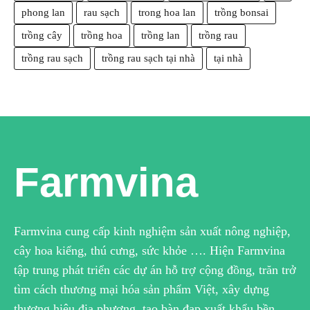
phong lan
rau sạch
trong hoa lan
trồng bonsai
trồng cây
trồng hoa
trồng lan
trồng rau
trồng rau sạch
trồng rau sạch tại nhà
tại nhà
Farmvina
Farmvina cung cấp kinh nghiệm sản xuất nông nghiệp,
cây hoa kiểng, thú cưng, sức khỏe …. Hiện Farmvina
tập trung phát triển các dự án hỗ trợ cộng đồng, trăn trở
tìm cách thương mại hóa sản phẩm Việt, xây dựng
thương hiệu địa phương, tạo bàn đạp xuất khẩu bền