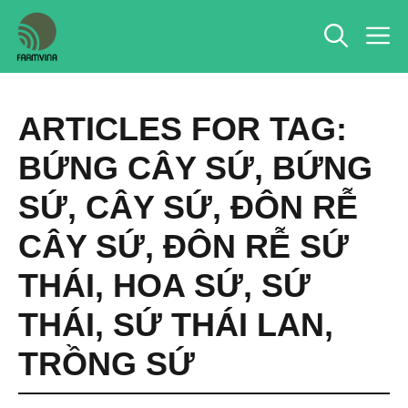
Chuyển
M
đến
nội
dung
ARTICLES FOR TAG:
BỨNG CÂY SỨ
,
BỨNG
SỨ
,
CÂY SỨ
,
ĐÔN RỄ
CÂY SỨ
,
ĐÔN RỄ SỨ
THÁI
,
HOA SỨ
,
SỨ
THÁI
,
SỨ THÁI LAN
,
TRỒNG SỨ