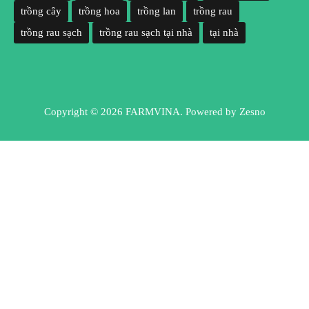
trồng cây
trồng hoa
trồng lan
trồng rau
trồng rau sạch
trồng rau sạch tại nhà
tại nhà
Copyright © 2026 FARMVINA. Powered by
Zesno