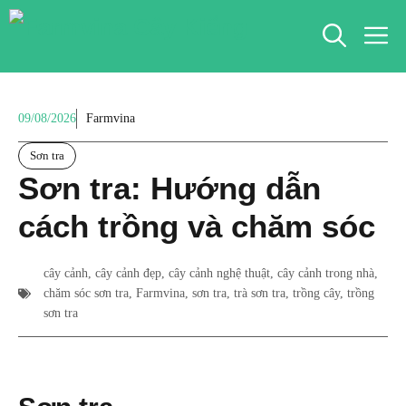
Chuyển
M
đến
nội
dung
09/08/2026
Farmvina
Sơn tra
Sơn tra: Hướng dẫn
cách trồng và chăm sóc
cây cảnh
,
cây cảnh đẹp
,
cây cảnh nghệ thuật
,
cây cảnh trong nhà
,
chăm sóc sơn tra
,
Farmvina
,
sơn tra
,
trà sơn tra
,
trồng cây
,
trồng
sơn tra