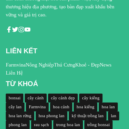
thương hiệu địa phương, tạo bàn đạp xuất khẩu bền
vững và giá trị cao.
LIÊN KẾT
Farmvina
Nông Nghiệp
Thú Cưng
Khoẻ - Đẹp
News
Liên Hệ
TỪ KHOÁ
bonsai
cây cảnh
cây cảnh đẹp
cây kiểng
cây lan
Farmvina
hoa cảnh
hoa kiểng
hoa lan
hoa lan rừng
hoa phong lan
kỹ thuật trồng lan
lan
phong lan
rau sạch
trong hoa lan
trồng bonsai