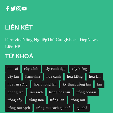
LIÊN KẾT
Farmvina
Nông Nghiệp
Thú Cưng
Khoẻ - Đẹp
News
Liên Hệ
TỪ KHOÁ
bonsai
cây cảnh
cây cảnh đẹp
cây kiểng
cây lan
Farmvina
hoa cảnh
hoa kiểng
hoa lan
hoa lan rừng
hoa phong lan
kỹ thuật trồng lan
lan
phong lan
rau sạch
trong hoa lan
trồng bonsai
trồng cây
trồng hoa
trồng lan
trồng rau
trồng rau sạch
trồng rau sạch tại nhà
tại nhà