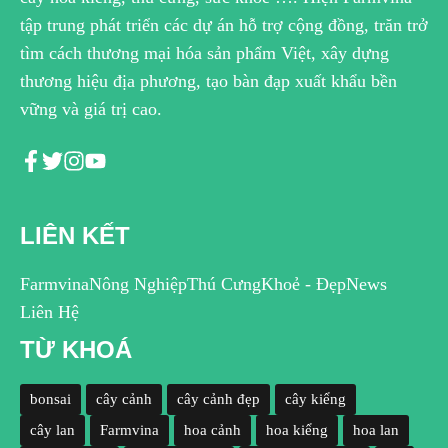
tập trung phát triển các dự án hỗ trợ cộng đồng, trăn trở
tìm cách thương mại hóa sản phẩm Việt, xây dựng
thương hiệu địa phương, tạo bàn đạp xuất khẩu bền
vững và giá trị cao.
LIÊN KẾT
Farmvina
Nông Nghiệp
Thú Cưng
Khoẻ - Đẹp
News
Liên Hệ
TỪ KHOÁ
bonsai
cây cảnh
cây cảnh đẹp
cây kiểng
cây lan
Farmvina
hoa cảnh
hoa kiểng
hoa lan