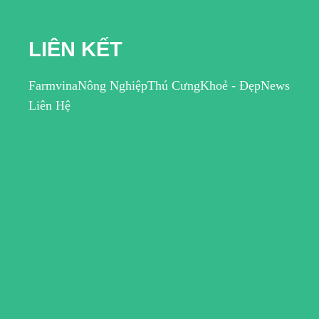
LIÊN KẾT
Farmvina
Nông Nghiệp
Thú Cưng
Khoẻ - Đẹp
News
Liên Hệ