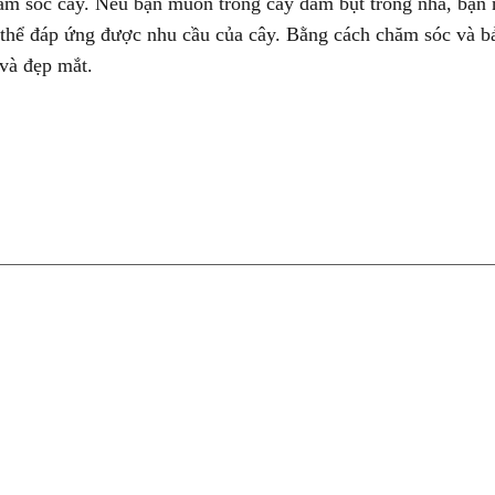
chăm sóc cây. Nếu bạn muốn trồng cây dâm bụt trong nhà, bạn 
 thể đáp ứng được nhu cầu của cây. Bằng cách chăm sóc và b
và đẹp mắt.