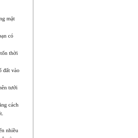
áng mặt
bạn có
tốn thời
ổ đất vào
nên tưới
ằng cách
t.
đến nhiều