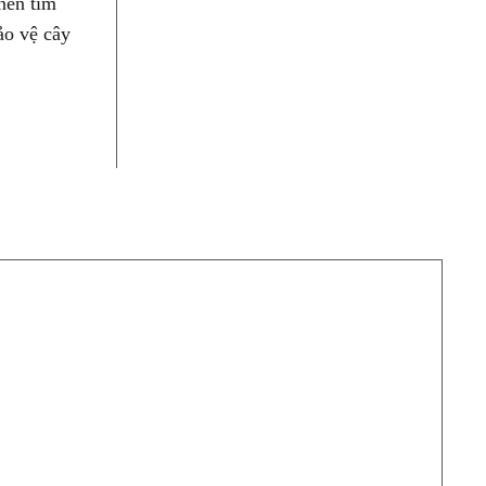
nên tìm
ảo vệ cây