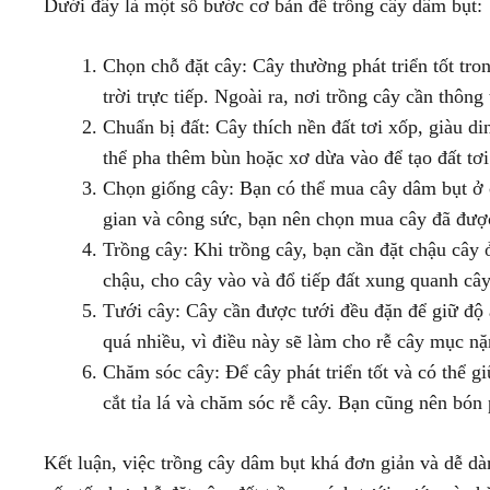
Dưới đây là một số bước cơ bản để trồng cây dâm bụt:
Chọn chỗ đặt cây: Cây thường phát triển tốt tr
trời trực tiếp. Ngoài ra, nơi trồng cây cần thôn
Chuẩn bị đất: Cây thích nền đất tơi xốp, giàu d
thể pha thêm bùn hoặc xơ dừa vào để tạo đất tơi
Chọn giống cây: Bạn có thể mua cây dâm bụt ở c
gian và công sức, bạn nên chọn mua cây đã được 
Trồng cây: Khi trồng cây, bạn cần đặt chậu cây 
chậu, cho cây vào và đổ tiếp đất xung quanh cây
Tưới cây: Cây cần được tưới đều đặn để giữ độ
quá nhiều, vì điều này sẽ làm cho rễ cây mục nặ
Chăm sóc cây: Để cây phát triển tốt và có thể 
cắt tỉa lá và chăm sóc rễ cây. Bạn cũng nên bón
Kết luận, việc trồng cây dâm bụt khá đơn giản và dễ dàn