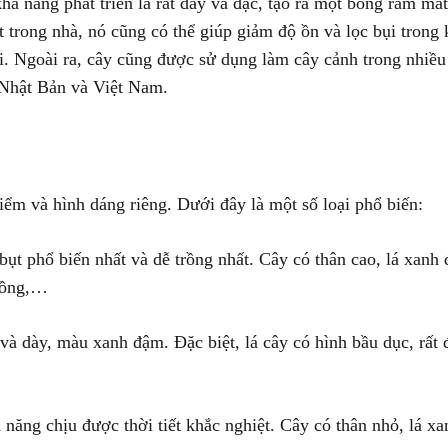
hả năng phát triển lá rất dày và đặc, tạo ra một bóng râm má
 trong nhà, nó cũng có thể giúp giảm độ ồn và lọc bụi trong
i. Ngoài ra, cây cũng được sử dụng làm cây cảnh trong nhiều
 Nhật Bản và Việt Nam.
iểm và hình dáng riêng. Dưới đây là một số loại phổ biến:
ụt phổ biến nhất và dễ trồng nhất. Cây có thân cao, lá xanh
 hồng,…
o và dày, màu xanh đậm. Đặc biệt, lá cây có hình bầu dục, rất 
 năng chịu được thời tiết khắc nghiệt. Cây có thân nhỏ, lá x