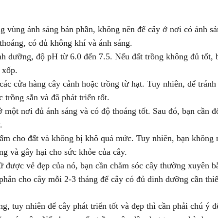
ong vùng ánh sáng bán phần, không nên để cây ở nơi có ánh s
g thoáng, có đủ không khí và ánh sáng.
inh dưỡng, độ pH từ 6.0 đến 7.5. Nếu đất trồng không đủ tốt, 
 xốp.
ác cửa hàng cây cảnh hoặc trồng từ hạt. Tuy nhiên, để tránh 
trồng sẵn và đã phát triển tốt.
ở một nơi đủ ánh sáng và có độ thoáng tốt. Sau đó, bạn cần đ
.
 ẩm cho đất và không bị khô quá mức. Tuy nhiên, bạn không 
ng và gây hại cho sức khỏe của cây.
giữ được vẻ đẹp của nó, bạn cần chăm sóc cây thường xuyên b
 phân cho cây mỗi 2-3 tháng để cây có đủ dinh dưỡng cần thiế
g, tuy nhiên để cây phát triển tốt và đẹp thì cần phải chú ý 