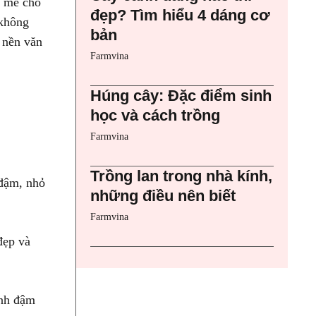
t mẻ cho
đẹp? Tìm hiểu 4 dáng cơ
 không
bản
 nền văn
Farmvina
Húng cây: Đặc điểm sinh
học và cách trồng
Farmvina
Trồng lan trong nhà kính,
 đậm, nhỏ
những điều nên biết
Farmvina
đẹp và
anh đậm