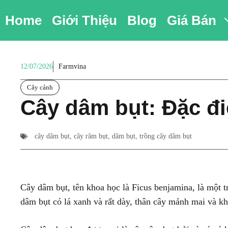
Chuyển
Home
Giới Thiệu
Blog
Giá Bán
đến
nội
dung
12/07/2026
Farmvina
Cây cảnh
Cây dâm bụt: Đặc đi
cây dâm bụt
,
cây râm bụt
,
dâm bụt
,
trồng cây dâm bụt
Cây dâm bụt, tên khoa học là Ficus benjamina, là một t
dâm bụt có lá xanh và rất dày, thân cây mảnh mai và kh