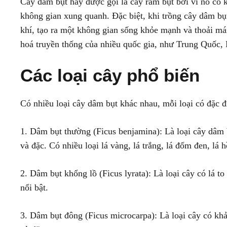
Cây dâm bụt hay được gọi là cây râm bụt bởi vì nó có k
không gian xung quanh. Đặc biệt, khi trồng cây dâm bụt
khí, tạo ra một không gian sống khỏe mạnh và thoải má
hoá truyền thống của nhiều quốc gia, như Trung Quốc,
Các loại cây phổ biến
Có nhiều loại cây dâm bụt khác nhau, mỗi loại có đặc đ
1. Dâm bụt thường (Ficus benjamina): Là loại cây dâm b
và đặc. Có nhiều loại lá vàng, lá trắng, lá đốm đen, lá
2. Dâm bụt khổng lồ (Ficus lyrata): Là loại cây có lá t
nổi bật.
3. Dâm bụt đông (Ficus microcarpa): Là loại cây có khả