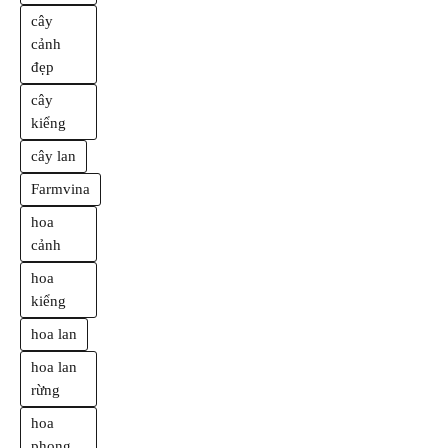
cây
cảnh
đẹp
cây
kiểng
cây lan
Farmvina
hoa
cảnh
hoa
kiểng
hoa lan
hoa lan
rừng
hoa
phong