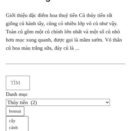
Giới thiệu đặc điểm hoa thuỷ tiên Củ thủy tiên rất
giống củ hành tây, cũng có nhiều lớp vỏ củ như vậy.
Toàn củ gồm một củ chính lớn nhất và một số củ nhỏ
hơn mọc xung quanh, được gọi là mầm sườn. Vỏ thân
củ hoa màu trắng sữa, đáy củ là ...
Search
Danh mục
bonsai
cây
cảnh