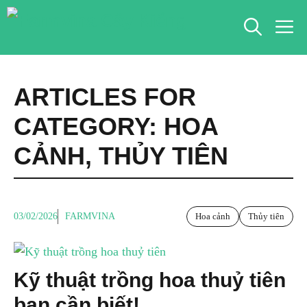
Chuyển
M
đến
nội
dung
ARTICLES FOR
CATEGORY:
HOA
CẢNH
,
THỦY TIÊN
03/02/2026
FARMVINA
Hoa cảnh
Thủy tiên
Kỹ thuật trồng hoa thuỷ tiên
bạn cần biết!