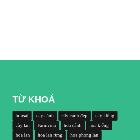
TỪ KHOÁ
bonsai
cây cảnh
cây cảnh đẹp
cây kiểng
cây lan
Farmvina
hoa cảnh
hoa kiểng
hoa lan
hoa lan rừng
hoa phong lan