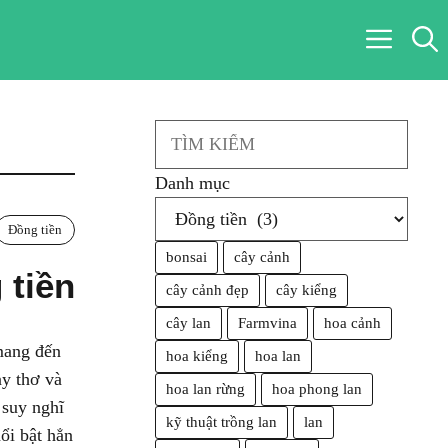
Search
Danh mục
Đồng tiền
bonsai
cây cảnh
 tiền
cây cảnh đẹp
cây kiểng
cây lan
Farmvina
hoa cảnh
 mang đến
hoa kiểng
hoa lan
ay thơ và
hoa lan rừng
hoa phong lan
 suy nghĩ
kỹ thuật trồng lan
lan
ổi bật hẳn