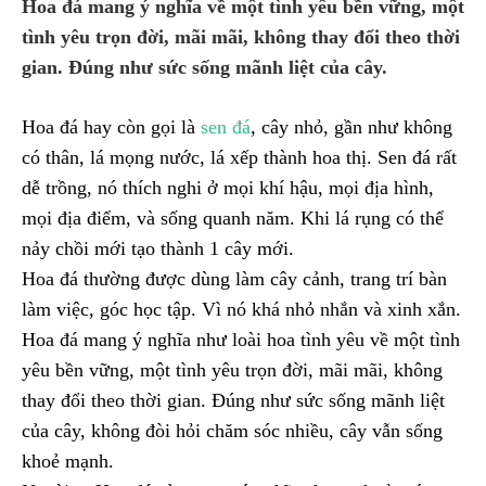
Hoa đá mang ý nghĩa về một tình yêu bền vững, một
tình yêu trọn đời, mãi mãi, không thay đổi theo thời
gian. Đúng như sức sống mãnh liệt của cây.
Hoa đá hay còn gọi là
sen đá
, cây nhỏ, gần như không
có thân, lá mọng nước, lá xếp thành hoa thị. Sen đá rất
dễ trồng, nó thích nghi ở mọi khí hậu, mọi địa hình,
mọi địa điểm, và sống quanh năm. Khi lá rụng có thể
nảy chồi mới tạo thành 1 cây mới.
Hoa đá thường được dùng làm cây cảnh, trang trí bàn
làm việc, góc học tập. Vì nó khá nhỏ nhắn và xinh xắn.
Hoa đá mang ý nghĩa như loài hoa tình yêu
về một tình
yêu bền vững, một tình yêu trọn đời, mãi mãi, không
thay đổi theo thời gian. Đúng như sức sống mãnh liệt
của cây, không đòi hỏi chăm sóc nhiều, cây vẫn sống
khoẻ mạnh.