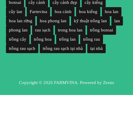
bonsai
cây cảnh
cây cảnh đẹp
cây kiểng
cây lan
Farmvina
hoa cảnh
hoa kiểng
hoa lan
hoa lan rừng
hoa phong lan
kỹ thuật trồng lan
lan
phong lan
rau sạch
trong hoa lan
trồng bonsai
trồng cây
trồng hoa
trồng lan
trồng rau
trồng rau sạch
trồng rau sạch tại nhà
tại nhà
Copyright © 2026 FARMVINA. Powered by
Zesno