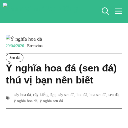
Chuyển
M
đến
nội
dung
29/04/2026
Farmvina
Sen đá
Ý nghĩa hoa đá (sen đá)
thú vị bạn nên biết
cây hoa đá
,
cây kiểng đẹp
,
cây sen đá
,
hoa đá
,
hoa sen đá
,
sen đá
,
ý nghĩa hoa đá
,
ý nghĩa sen đá