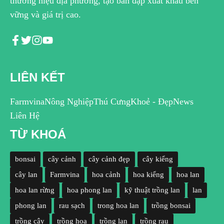
thương hiệu địa phương, tạo bàn đạp xuất khẩu bền
vững và giá trị cao.
LIÊN KẾT
Farmvina
Nông Nghiệp
Thú Cưng
Khoẻ - Đẹp
News
Liên Hệ
TỪ KHOÁ
bonsai
cây cảnh
cây cảnh đẹp
cây kiểng
cây lan
Farmvina
hoa cảnh
hoa kiểng
hoa lan
hoa lan rừng
hoa phong lan
kỹ thuật trồng lan
lan
phong lan
rau sạch
trong hoa lan
trồng bonsai
trồng cây
trồng hoa
trồng lan
trồng rau