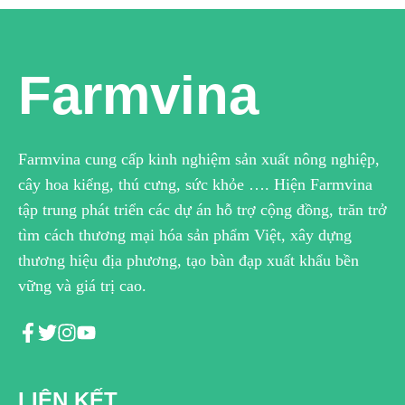
Farmvina
Farmvina cung cấp kinh nghiệm sản xuất nông nghiệp,
cây hoa kiểng, thú cưng, sức khỏe …. Hiện Farmvina
tập trung phát triển các dự án hỗ trợ cộng đồng, trăn trở
tìm cách thương mại hóa sản phẩm Việt, xây dựng
thương hiệu địa phương, tạo bàn đạp xuất khẩu bền
vững và giá trị cao.
LIÊN KẾT