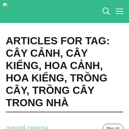
Chuyển
M
đến
nội
dung
ARTICLES FOR TAG:
CÂY CẢNH
,
CÂY
KIỂNG
,
HOA CẢNH
,
HOA KIỂNG
,
TRỒNG
CÂY
,
TRỒNG CÂY
TRONG NHÀ
19/06/2026
FARMVINA
Mẹo vặt