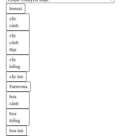
bonsai
cây
cảnh
cây
cảnh
đẹp
cây
kiểng
cây lan
Farmvina
hoa
cảnh
hoa
kiểng
hoa lan