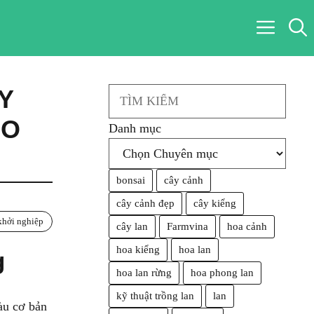
Y
Search
ẠO
Danh mục
bonsai
cây cảnh
cây cảnh đẹp
cây kiểng
hởi nghiệp
cây lan
Farmvina
hoa cảnh
hoa kiểng
hoa lan
g
hoa lan rừng
hoa phong lan
kỹ thuật trồng lan
lan
àu cơ bản