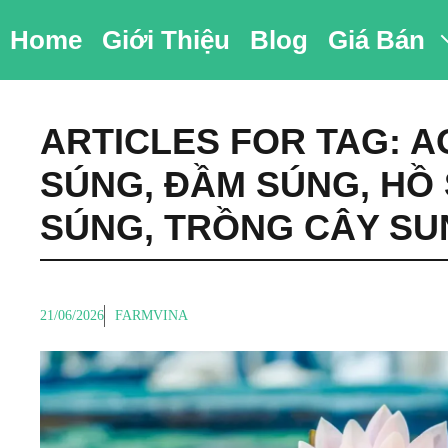
Chuyển
Home
Giới Thiệu
Blog
Giá Bán
đến
nội
dung
ARTICLES FOR TAG:
A
SÚNG
,
ĐẦM SÚNG
,
HỒ
SÚNG
,
TRỒNG CÂY SU
21/06/2026
FARMVINA