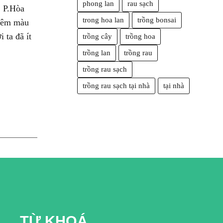
phong lan
rau sạch
, P.Hòa
trong hoa lan
trồng bonsai
thêm màu
 ta đã ít
trồng cây
trồng hoa
trồng lan
trồng rau
trồng rau sạch
trồng rau sạch tại nhà
tại nhà
TỪ KHOÁ