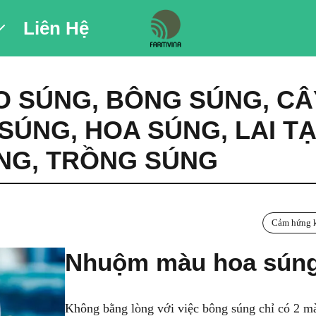
Liên Hệ
O SÚNG
,
BÔNG SÚNG
,
CÂ
 SÚNG
,
HOA SÚNG
,
LAI T
NG
,
TRỒNG SÚNG
Cảm hứng k
Nhuộm màu hoa sún
Không bằng lòng với việc bông súng chỉ có 2 m