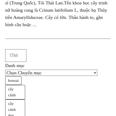
sĩ (Trung Quốc), Tỏi Thái Lan.Tên khoa học cây trinh
nữ hoàng cung là Crinum latifolium L, thuộc họ Thủy
tiên Amaryllidaceae. Cây cỏ lớn. Thân hành to, gần
hình cầu hoặc ...
Search
Danh mục
bonsai
cây
cảnh
cây
cảnh
đẹp