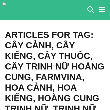
Chuyển
M
đến
nội
dung
ARTICLES FOR TAG:
CÂY CẢNH
,
CÂY
KIỂNG
,
CÂY THUỐC
,
CÂY TRINH NỮ HOÀNG
CUNG
,
FARMVINA
,
HOA CẢNH
,
HOA
KIỂNG
,
HOÀNG CUNG
TRINH NỮ
,
TRINH NỮ
,