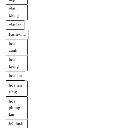
cây
kiểng
cây lan
Farmvina
hoa
cảnh
hoa
kiểng
hoa lan
hoa lan
rừng
hoa
phong
lan
kỹ thuật