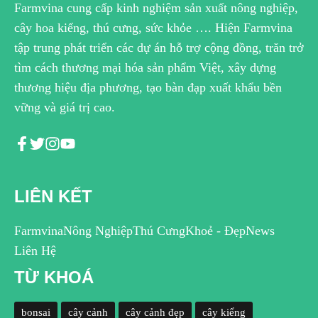
Farmvina cung cấp kinh nghiệm sản xuất nông nghiệp,
cây hoa kiểng, thú cưng, sức khỏe …. Hiện Farmvina
tập trung phát triển các dự án hỗ trợ cộng đồng, trăn trở
tìm cách thương mại hóa sản phẩm Việt, xây dựng
thương hiệu địa phương, tạo bàn đạp xuất khẩu bền
vững và giá trị cao.
LIÊN KẾT
Farmvina
Nông Nghiệp
Thú Cưng
Khoẻ - Đẹp
News
Liên Hệ
TỪ KHOÁ
bonsai
cây cảnh
cây cảnh đẹp
cây kiểng