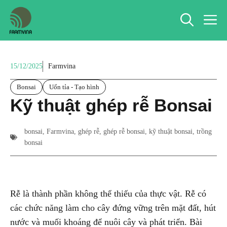
Chuyển
M
đến
nội
dung
15/12/2025
Farmvina
Bonsai
Uốn tỉa - Tạo hình
Kỹ thuật ghép rễ Bonsai
bonsai
,
Farmvina
,
ghép rễ
,
ghép rễ bonsai
,
kỹ thuật bonsai
,
trồng
bonsai
Rễ là thành phần không thể thiếu của thực vật. Rễ có
các chức năng làm cho cây đứng vững trên mặt đất, hút
nước và muối khoáng để nuôi cây và phát triển. Bài