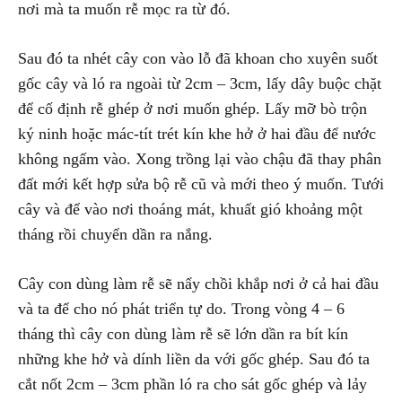
nơi mà ta muốn rễ mọc ra từ đó.
Sau đó ta nhét cây con vào lỗ đã khoan cho xuyên suốt
gốc cây và ló ra ngoài từ 2cm – 3cm, lấy dây buộc chặt
để cố định rễ ghép ở nơi muốn ghép. Lấy mỡ bò trộn
ký ninh hoặc mác-tít trét kín khe hở ở hai đầu để nước
không ngấm vào. Xong trồng lại vào chậu đã thay phân
đất mới kết hợp sửa bộ rễ cũ và mới theo ý muốn. Tưới
cây và để vào nơi thoáng mát, khuất gió khoảng một
tháng rồi chuyển dần ra nắng.
Cây con dùng làm rễ sẽ nẩy chồi khắp nơi ở cả hai đầu
và ta để cho nó phát triển tự do. Trong vòng 4 – 6
tháng thì cây con dùng làm rễ sẽ lớn dần ra bít kín
những khe hở và dính liền da với gốc ghép. Sau đó ta
cắt nốt 2cm – 3cm phần ló ra cho sát gốc ghép và lảy