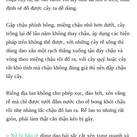
định sẽ đổ được cây ra dễ dàng.
Gặp chậu phình hông, miệng chậu nhỏ hơn dưới, cây
trồng lại để lâu năm không thay chậu, áp dụng các biện
pháp trên không thể được, với những cây rễ sống thì
dùng dao xắn một rạch thẳng xuống tận đáy chậu và
vòng theo miệng chậu rồi đổ ra, với cây quý hoặc cây
rất khó tính mà chậu không đáng giá thì nên đập chậu
lấy cây.
Riêng địa lan không cho phép xọc, đào bới, xén vầng
rễ mà chỉ được tưới đẫm nước cho rễ bong khỏi chậu
rồi nhẹ nhàng lắc chậu đổ lan ra. Rễ lan to nhưng rất
giòn, phải làm thật cẩn thận kẻo bị gãy.
–
Xử lý bầu rễ
dùng dao bài sắc cắt xén xung quanh và