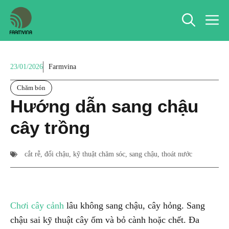
Chuyển
M
đến
nội
dung
23/01/2026
Farmvina
Chăm bón
Hướng dẫn sang chậu
cây trồng
cắt rễ
,
đổi chậu
,
kỹ thuật chăm sóc
,
sang chậu
,
thoát nước
Chơi cây cảnh
lâu không sang chậu, cây hỏng. Sang
chậu sai kỹ thuật cây ốm và bỏ cành hoặc chết. Đa