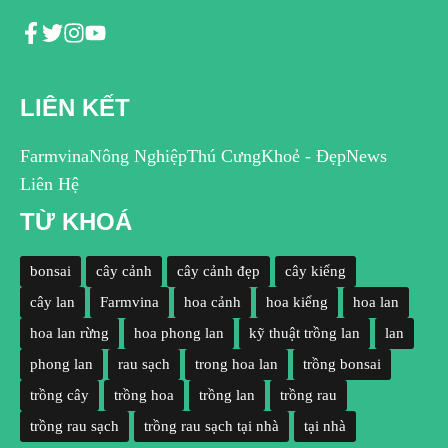
LIÊN KẾT
Farmvina
Nông Nghiệp
Thú Cưng
Khoẻ - Đẹp
News
Liên Hệ
TỪ KHOÁ
bonsai
cây cảnh
cây cảnh đẹp
cây kiểng
cây lan
Farmvina
hoa cảnh
hoa kiểng
hoa lan
hoa lan rừng
hoa phong lan
kỹ thuật trồng lan
lan
phong lan
rau sạch
trong hoa lan
trồng bonsai
trồng cây
trồng hoa
trồng lan
trồng rau
trồng rau sạch
trồng rau sạch tại nhà
tại nhà