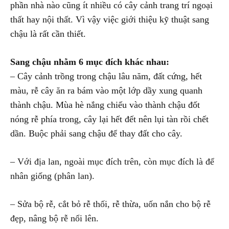
phần nhà nào cũng ít nhiều có cây cảnh trang trí ngoại
thất hay nội thất. Vì vậy việc giới thiệu kỹ thuật sang
chậu là rất cần thiết.
Sang chậu nhằm 6 mục đích khác nhau:
– Cây cảnh trồng trong chậu lâu năm, đất cứng, hết
màu, rễ cây ăn ra bám vào một lớp dầy xung quanh
thành chậu. Mùa hè nắng chiếu vào thành chậu đốt
nóng rễ phía trong, cây lại hết đết nên lụi tàn rồi chết
dần. Buộc phải sang chậu để thay đất cho cây.
– Với địa lan, ngoài mục đích trên, còn mục đích là để
nhân giống (phân lan).
– Sửa bộ rễ, cắt bỏ rễ thối, rễ thừa, uốn nắn cho bộ rễ
đẹp, nâng bộ rễ nổi lên.