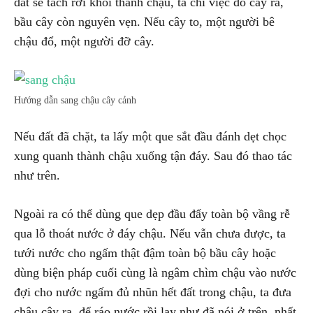
đất sẽ tách rời khỏi thành chậu, ta chỉ việc đổ cây ra,
bầu cây còn nguyên vẹn. Nếu cây to, một người bê
chậu đổ, một người đỡ cây.
Hướng dẫn sang chậu cây cảnh
Nếu đất đã chặt, ta lấy một que sắt đầu đánh dẹt chọc
xung quanh thành chậu xuống tận đáy. Sau đó thao tác
như trên.
Ngoài ra có thể dùng que dẹp đầu đẩy toàn bộ vầng rễ
qua lỗ thoát nước ở đáy chậu. Nếu vẫn chưa được, ta
tưới nước cho ngấm thật đậm toàn bộ bầu cây hoặc
dùng biện pháp cuối cùng là ngâm chìm chậu vào nước
đợi cho nước ngấm đủ nhũn hết đất trong chậu, ta đưa
chậu cây ra, để ráo nước rồi lay như đã nói ở trên, nhất