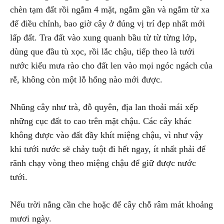
chèn tạm đất rồi ngắm 4 mặt, ngắm gần và ngắm từ xa
để điều chỉnh, bao giờ cây ở đúng vị trí đẹp nhất mới
lấp đất. Tra đất vào xung quanh bầu từ từ từng lớp,
dùng que đầu tù xọc, rồi lắc chậu, tiếp theo là tưới
nước kiểu mưa rào cho đất len vào mọi ngóc ngách của
rễ, không còn một lỗ hổng nào mới được.
Nhũng cây như trà, đỗ quyên, địa lan thoải mái xếp
những cục đất to cao trên mặt chậu. Các cây khác
không được vào đất đầy khít miệng chậu, vì như vậy
khi tưới nước sẽ chảy tuột đi hết ngay, ít nhất phải để
rãnh chạy vòng theo miệng chậu để giữ được nước
tưới.
Nếu trời nắng cần che hoặc để cây chỗ râm mát khoảng
mươi ngày.