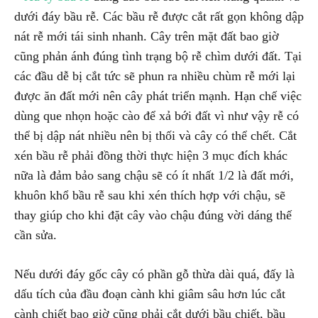
dưới đáy bầu rễ. Các bầu rễ được cắt rất gọn không dập
nát rễ mới tái sinh nhanh. Cây trên mặt đất bao giờ
cũng phản ánh đúng tình trạng bộ rễ chìm dưới đất. Tại
các đầu dễ bị cắt tức sẽ phun ra nhiều chùm rễ mới lại
được ăn đất mới nên cây phát triển mạnh. Hạn chế việc
dùng que nhọn hoặc cào để xả bới đất vì như vậy rễ có
thể bị dập nát nhiều nên bị thối và cây có thể chết. Cắt
xén bầu rễ phải đồng thời thực hiện 3 mục đích khác
nữa là đảm bảo sang chậu sẽ có ít nhất 1/2 là đất mới,
khuôn khổ bầu rễ sau khi xén thích hợp với chậu, sẽ
thay giúp cho khi đặt cây vào chậu đúng vời dáng thế
cần sửa.
Nếu dưới đáy gốc cây có phần gỗ thừa dài quá, đấy là
dấu tích của đầu đoạn cành khi giâm sâu hơn lúc cắt
cành chiết bao giờ cũng phải cắt dưới bầu chiết, bầu