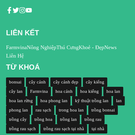
LIÊN KẾT
Farmvina
Nông Nghiệp
Thú Cưng
Khoẻ - Đẹp
News
Liên Hệ
TỪ KHOÁ
bonsai
cây cảnh
cây cảnh đẹp
cây kiểng
cây lan
Farmvina
hoa cảnh
hoa kiểng
hoa lan
hoa lan rừng
hoa phong lan
kỹ thuật trồng lan
lan
phong lan
rau sạch
trong hoa lan
trồng bonsai
trồng cây
trồng hoa
trồng lan
trồng rau
trồng rau sạch
trồng rau sạch tại nhà
tại nhà