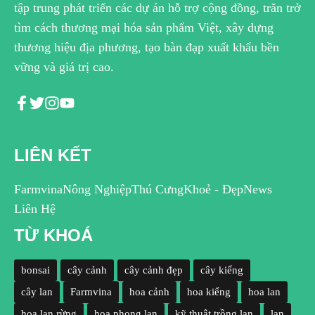
tập trung phát triển các dự án hỗ trợ cộng đồng, trăn trở
tìm cách thương mại hóa sản phẩm Việt, xây dựng
thương hiệu địa phương, tạo bàn đạp xuất khẩu bền
vững và giá trị cao.
LIÊN KẾT
Farmvina
Nông Nghiệp
Thú Cưng
Khoẻ - Đẹp
News
Liên Hệ
TỪ KHOÁ
bonsai
cây cảnh
cây cảnh đẹp
cây kiểng
cây lan
Farmvina
hoa cảnh
hoa kiểng
hoa lan
hoa lan rừng
hoa phong lan
kỹ thuật trồng lan
lan