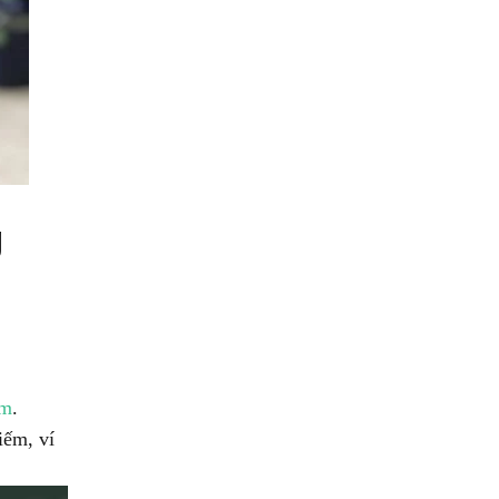
g
om
.
iếm, ví