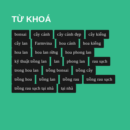
TỪ KHOÁ
bonsai
cây cảnh
cây cảnh đẹp
cây kiểng
cây lan
Farmvina
hoa cảnh
hoa kiểng
hoa lan
hoa lan rừng
hoa phong lan
kỹ thuật trồng lan
lan
phong lan
rau sạch
trong hoa lan
trồng bonsai
trồng cây
trồng hoa
trồng lan
trồng rau
trồng rau sạch
trồng rau sạch tại nhà
tại nhà