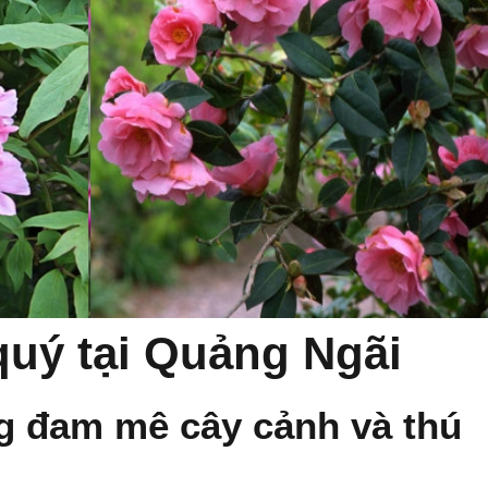
quý tại Quảng Ngãi
g đam mê cây cảnh và thú