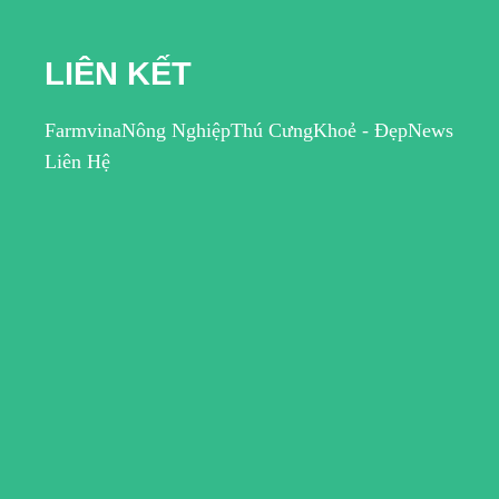
LIÊN KẾT
Farmvina
Nông Nghiệp
Thú Cưng
Khoẻ - Đẹp
News
Liên Hệ