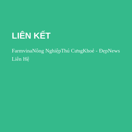
LIÊN KẾT
Farmvina
Nông Nghiệp
Thú Cưng
Khoẻ - Đẹp
News
Liên Hệ