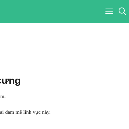
cưng
ệm.
 ai đam mê lĩnh vực này.