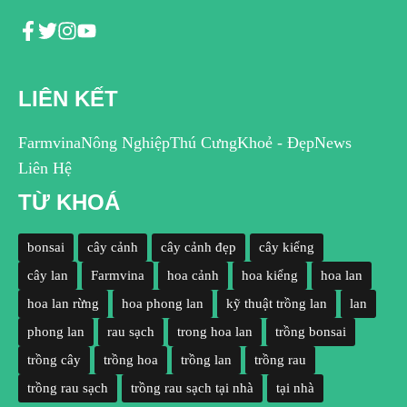
LIÊN KẾT
Farmvina
Nông Nghiệp
Thú Cưng
Khoẻ - Đẹp
News
Liên Hệ
TỪ KHOÁ
bonsai
cây cảnh
cây cảnh đẹp
cây kiểng
cây lan
Farmvina
hoa cảnh
hoa kiểng
hoa lan
hoa lan rừng
hoa phong lan
kỹ thuật trồng lan
lan
phong lan
rau sạch
trong hoa lan
trồng bonsai
trồng cây
trồng hoa
trồng lan
trồng rau
trồng rau sạch
trồng rau sạch tại nhà
tại nhà