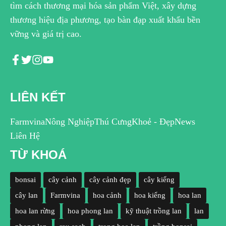
tìm cách thương mại hóa sản phẩm Việt, xây dựng
thương hiệu địa phương, tạo bàn đạp xuất khẩu bền
vững và giá trị cao.
LIÊN KẾT
Farmvina
Nông Nghiệp
Thú Cưng
Khoẻ - Đẹp
News
Liên Hệ
TỪ KHOÁ
bonsai
cây cảnh
cây cảnh đẹp
cây kiểng
cây lan
Farmvina
hoa cảnh
hoa kiểng
hoa lan
hoa lan rừng
hoa phong lan
kỹ thuật trồng lan
lan