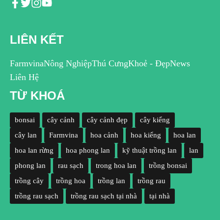
LIÊN KẾT
Farmvina
Nông Nghiệp
Thú Cưng
Khoẻ - Đẹp
News
Liên Hệ
TỪ KHOÁ
bonsai
cây cảnh
cây cảnh đẹp
cây kiểng
cây lan
Farmvina
hoa cảnh
hoa kiểng
hoa lan
hoa lan rừng
hoa phong lan
kỹ thuật trồng lan
lan
phong lan
rau sạch
trong hoa lan
trồng bonsai
trồng cây
trồng hoa
trồng lan
trồng rau
trồng rau sạch
trồng rau sạch tại nhà
tại nhà