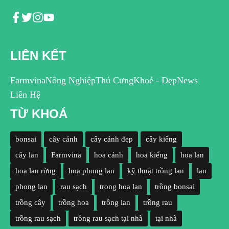
LIÊN KẾT
Farmvina
Nông Nghiệp
Thú Cưng
Khoẻ - Đẹp
News
Liên Hệ
TỪ KHOÁ
bonsai
cây cảnh
cây cảnh đẹp
cây kiểng
cây lan
Farmvina
hoa cảnh
hoa kiểng
hoa lan
hoa lan rừng
hoa phong lan
kỹ thuật trồng lan
lan
phong lan
rau sạch
trong hoa lan
trồng bonsai
trồng cây
trồng hoa
trồng lan
trồng rau
trồng rau sạch
trồng rau sạch tại nhà
tại nhà