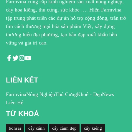
Farmvina cung cấp kinh nghiệm sản xuất nông nghiệp,
cây hoa kiểng, thú cưng, sức khỏe …. Hiện Farmvina
tập trung phát triển các dự án hỗ trợ cộng đồng, trăn trở
tìm cách thương mại hóa sản phẩm Việt, xây dựng
thương hiệu địa phương, tạo bàn đạp xuất khẩu bền
vững và giá trị cao.
LIÊN KẾT
Farmvina
Nông Nghiệp
Thú Cưng
Khoẻ - Đẹp
News
Liên Hệ
TỪ KHOÁ
bonsai
cây cảnh
cây cảnh đẹp
cây kiểng