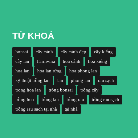
TỪ KHOÁ
bonsai
cây cảnh
cây cảnh đẹp
cây kiểng
cây lan
Farmvina
hoa cảnh
hoa kiểng
hoa lan
hoa lan rừng
hoa phong lan
kỹ thuật trồng lan
lan
phong lan
rau sạch
trong hoa lan
trồng bonsai
trồng cây
trồng hoa
trồng lan
trồng rau
trồng rau sạch
trồng rau sạch tại nhà
tại nhà