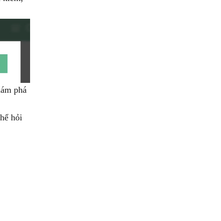
khám phá
hể hỏi