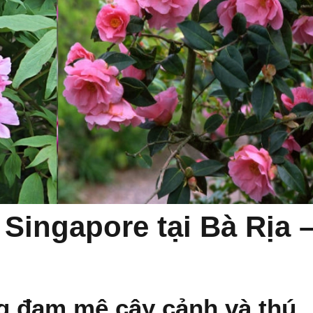
Singapore tại Bà Rịa 
g đam mê cây cảnh và thú