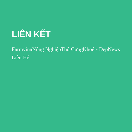
LIÊN KẾT
Farmvina
Nông Nghiệp
Thú Cưng
Khoẻ - Đẹp
News
Liên Hệ