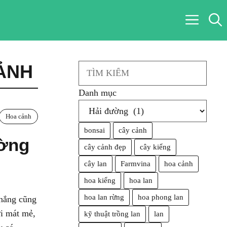
ẢNH
Search
Danh mục
Hoa cảnh
bonsai
cây cảnh
ường
cây cảnh đẹp
cây kiểng
cây lan
Farmvina
hoa cảnh
hoa kiểng
hoa lan
hoa lan rừng
hoa phong lan
 nắng cũng
ơi mát mẻ,
kỹ thuật trồng lan
lan