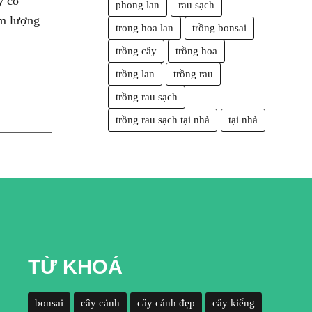
y có
phong lan
rau sạch
ảm lượng
trong hoa lan
trồng bonsai
trồng cây
trồng hoa
trồng lan
trồng rau
trồng rau sạch
trồng rau sạch tại nhà
tại nhà
TỪ KHOÁ
bonsai
cây cảnh
cây cảnh đẹp
cây kiểng