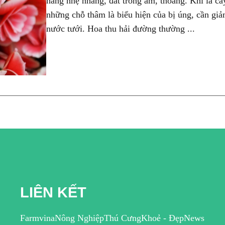
nắng nhẹ nhàng, đất trồng ẩm, thoáng. Khi lá câ
những chỗ thâm là biểu hiện của bị úng, cần gi
nước tưới. Hoa thu hải đường thường ...
LIÊN KẾT
Farmvina
Nông Nghiệp
Thú Cưng
Khoẻ - Đẹp
News