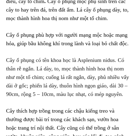
điểu, cây tổ chim
.
Cây ổ phụng mọc phụ sinh trên các
cây to hay trên đá, trên đất ẩm. Lá cây ổ phụng dày, to,
mọc thành hình hoa thị nom như một tổ chim.
Cây ổ phụng phù hợp với người mạng mộc hoặc mạng
hỏa, giúp bầu không khí trong lành và loại bỏ chất độc.
Cây ổ phụng có tên khoa học là Asplenium nidus. Có
thân rễ ngắn. Lá dày, to, mọc thành hình hoa thị nom
như một tổ chim; cuống lá rất ngắn, dày, phủ nhiều vẩy
dài ở gốc; phiến lá dày, thuôn hình ngọn giáo, dài 30 –
90cm, rộng 5 – 10cm, màu lục nhạt, có mép nguyên.
Cây thích hợp trồng trong các chậu kiểng treo và
thường được bài trí trong các khách sạn, vườn hoa
hoặc trang trí nội thất. Cây cũng có thể trồng ở sân