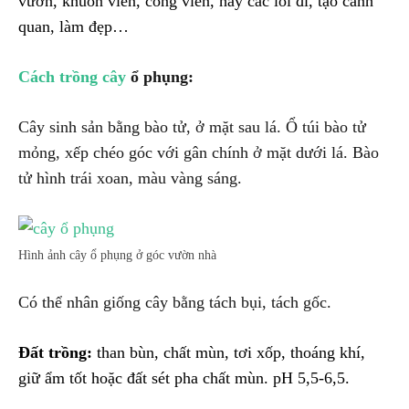
vườn, khuôn viên, công viên, hay các lối đi, tạo cảnh
quan, làm đẹp…
Cách trồng cây
ổ phụng:
Cây sinh sản bằng bào tử, ở mặt sau lá. Ổ túi bào tử
mỏng, xếp chéo góc với gân chính ở mặt dưới lá. Bào
tử hình trái xoan, màu vàng sáng.
Hình ảnh cây ổ phụng ở góc vườn nhà
Có thể nhân giống cây bằng tách bụi, tách gốc.
Đất trồng:
than bùn, chất mùn, tơi xốp, thoáng khí,
giữ ẩm tốt hoặc đất sét pha chất mùn. pH 5,5-6,5.