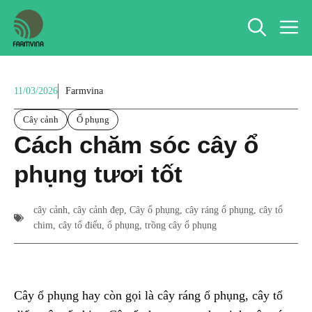
Chuyển
M
đến
nội
dung
11/03/2026
Farmvina
Cây cảnh
Ổ phụng
Cách chăm sóc cây ổ
phụng tươi tốt
cây cảnh
,
cây cảnh đẹp
,
Cây ổ phụng
,
cây ráng ổ phụng
,
cây tổ
chim
,
cây tổ điểu
,
ổ phụng
,
trồng cây ổ phụng
Cây ổ phụng hay còn gọi là cây ráng ổ phụng, cây tổ