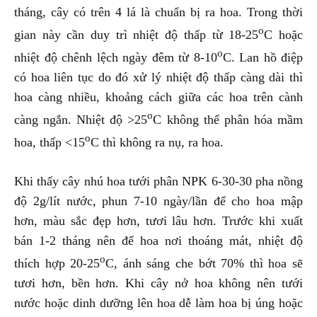
tháng, cây có trên 4 lá là chuẩn bị ra hoa. Trong thời
o
gian này cần duy trì nhiệt độ thấp từ 18-25
C hoặc
o
nhiệt độ chênh lệch ngày đêm từ 8-10
C. Lan hồ điệp
có hoa liên tục do đó xử lý nhiệt độ thấp càng dài thì
hoa càng nhiều, khoảng cách giữa các hoa trên cành
o
càng ngắn. Nhiệt độ >25
C không thể phân hóa mầm
o
hoa, thấp <15
C thì không ra nụ, ra hoa.
Khi thấy cây nhú hoa tưới phân NPK 6-30-30 pha nồng
độ 2g/lít nước, phun 7-10 ngày/lần để cho hoa mập
hơn, màu sắc đẹp hơn, tươi lâu hơn. Trước khi xuất
bán 1-2 tháng nên để hoa nơi thoáng mát, nhiệt độ
o
thích hợp 20-25
C, ánh sáng che bớt 70% thì hoa sẽ
tươi hơn, bền hơn. Khi cây nở hoa không nên tưới
nước hoặc dinh dưỡng lên hoa dễ làm hoa bị úng hoặc