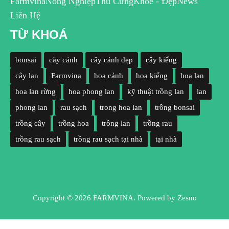
Farmvina
Nông Nghiệp
Thú Cưng
Khoẻ - Đẹp
News
Liên Hệ
TỪ KHOÁ
bonsai
cây cảnh
cây cảnh đẹp
cây kiểng
cây lan
Farmvina
hoa cảnh
hoa kiểng
hoa lan
hoa lan rừng
hoa phong lan
kỹ thuật trồng lan
lan
phong lan
rau sạch
trong hoa lan
trồng bonsai
trồng cây
trồng hoa
trồng lan
trồng rau
trồng rau sạch
trồng rau sạch tại nhà
tại nhà
Copyright © 2026 FARMVINA. Powered by
Zesno