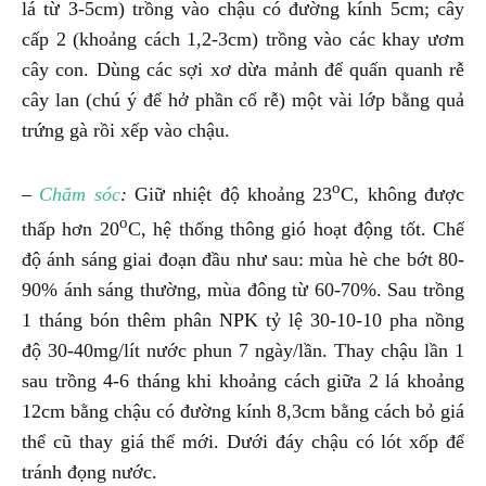
lá từ 3-5cm) trồng vào chậu có đường kính 5cm; cây
cấp 2 (khoảng cách 1,2-3cm) trồng vào các khay ươm
cây con. Dùng các sợi xơ dừa mảnh để quấn quanh rễ
cây lan (chú ý để hở phần cổ rễ) một vài lớp bằng quả
trứng gà rồi xếp vào chậu.
o
–
Chăm sóc
:
Giữ nhiệt độ khoảng 23
C, không được
o
thấp hơn 20
C, hệ thống thông gió hoạt động tốt. Chế
độ ánh sáng giai đoạn đầu như sau: mùa hè che bớt 80-
90% ánh sáng thường, mùa đông từ 60-70%. Sau trồng
1 tháng bón thêm phân NPK tỷ lệ 30-10-10 pha nồng
độ 30-40mg/lít nước phun 7 ngày/lần. Thay chậu lần 1
sau trồng 4-6 tháng khi khoảng cách giữa 2 lá khoảng
12cm bằng chậu có đường kính 8,3cm bằng cách bỏ giá
thể cũ thay giá thể mới. Dưới đáy chậu có lót xốp để
tránh đọng nước.