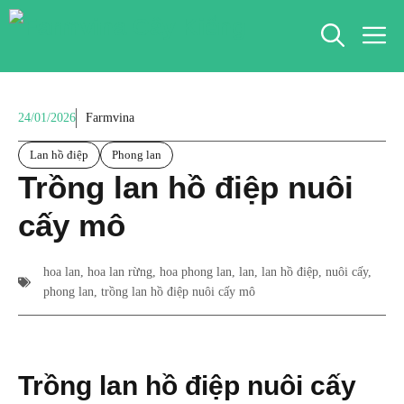
Chuyển
M
đến
nội
dung
24/01/2026
Farmvina
Lan hồ điệp
Phong lan
Trồng lan hồ điệp nuôi
cấy mô
hoa lan
,
hoa lan rừng
,
hoa phong lan
,
lan
,
lan hồ điệp
,
nuôi cấy
,
phong lan
,
trồng lan hồ điệp nuôi cấy mô
Trồng lan hồ điệp nuôi cấy